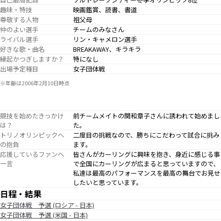
趣味・特技
映画鑑賞、読書、書道
尊敬する人物
祖父母
仲のよい選手
チームのみなさん
ライバル選手
リン・キャメロン選手
好きな歌・曲名
BREAKAWAY、キラキラ
縁起かつぎしますか？
特になし
出場予定種目
女子団体戦
※年齢は2006年2月10日時点
競技を始めたきっかけ
前チームメイトの関和章子さんに誘われて始めまし
は？
た。
トリノオリンピックへ
二度目の挑戦なので、勝ちにこだわって試合に挑み
の抱負
ます。
応援しているファンへ
皆さんがカーリングに興味を抱き、身近に感じる事
一言
で全国にカーリングが広まると思っていますので、
私達は最高のパフォーマンスを最高の舞台でお見せ
したいと思っています。
日程・結果
女子団体戦 予選 (ロシア - 日本)
女子団体戦 予選 (米国 - 日本)