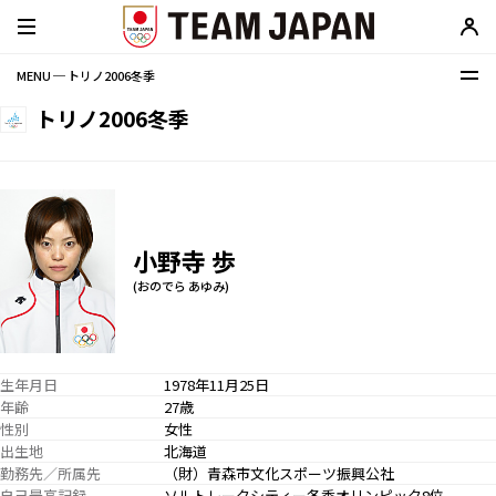
MENU ─ トリノ2006冬季
トリノ2006冬季
小野寺 歩
(おのでら あゆみ)
生年月日
1978年11月25日
年齢
27歳
性別
女性
出生地
北海道
勤務先／所属先
（財）青森市文化スポーツ振興公社
自己最高記録
ソルトレークシティー冬季オリンピック8位