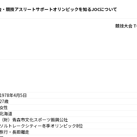
会・競技
アスリートサポート
オリンピックを知る
JOCについて
競技大会 T
1978年4月5日
27歳
女性
北海道
（財）青森市文化スポーツ振興公社
ソルトレークシティー冬季オリンピック8位
旅行・長距離走