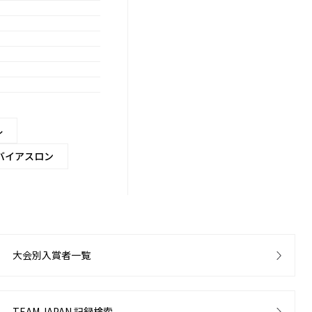
ル
バイアスロン
大会別入賞者一覧
TEAM JAPAN 記録検索