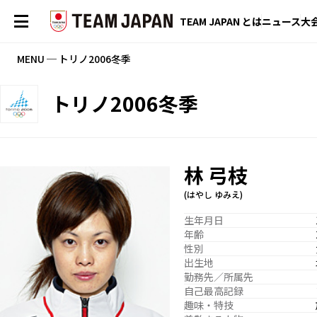
TEAM JAPAN とは
ニュース
大
MENU ─ トリノ2006冬季
トリノ2006冬季
林 弓枝
(はやし ゆみえ)
生年月日
年齢
性別
出生地
勤務先／所属先
自己最高記録
趣味・特技