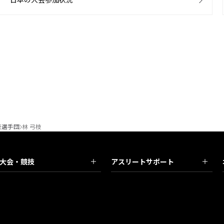
表選手団
林 弓枝
大会・競技
アスリートサポート