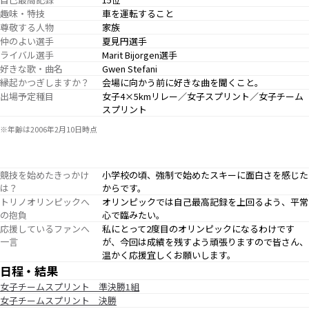
趣味・特技
車を運転すること
尊敬する人物
家族
仲のよい選手
夏見円選手
ライバル選手
Marit Bijorgen選手
好きな歌・曲名
Gwen Stefani
縁起かつぎしますか？
会場に向かう前に好きな曲を聞くこと。
出場予定種目
女子4×5kmリレー／女子スプリント／女子チーム
スプリント
※年齢は2006年2月10日時点
競技を始めたきっかけ
小学校の頃、強制で始めたスキーに面白さを感じた
は？
からです。
トリノオリンピックへ
オリンピックでは自己最高記録を上回るよう、平常
の抱負
心で臨みたい。
応援しているファンへ
私にとって2度目のオリンピックになるわけです
一言
が、今回は成績を残すよう頑張りますので皆さん、
温かく応援宜しくお願いします。
日程・結果
女子チームスプリント 準決勝1組
女子チームスプリント 決勝