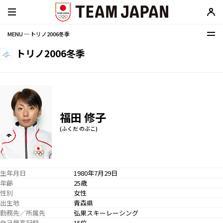
MENU ─ トリノ2006冬季
トリノ2006冬季
福田 修子
(ふくだ のぶこ)
生年月日
1980年7月29日
年齢
25歳
性別
女性
出生地
青森県
勤務先／所属先
弘果スキーレーシング
自己最高記録
15位