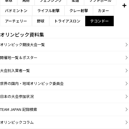
卓球
馬術
フェンシング
柔道
ソフトボール
バドミントン
ライフル射撃
クレー射撃
カヌー
アーチェリー
野球
トライアスロン
テコンドー
オリンピック資料集
オリンピック競技大会一覧
開催地一覧＆ポスター
大会別入賞者一覧
世界の国内・地域オリンピック委員会
日本の大会参加状況
TEAM JAPAN 記録検索
オリンピックコラム