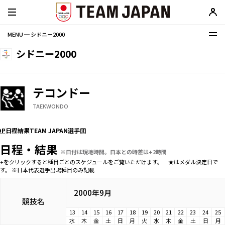
MENU ─ シドニー2000
シドニー2000
テコンドー
TAEKWONDO
OP
日程
結果
TEAM JAPAN選手団
日程・結果
※日付は現地時間。日本との時差は+2時間
+をクリックすると種目ごとのスケジュールをご覧いただけます。 ★はメダル決定日で
す。 ※日本代表選手出場種目のみ記載
2000年9月
競技名
13
14
15
16
17
18
19
20
21
22
23
24
25
水
木
金
土
日
月
火
水
木
金
土
日
月