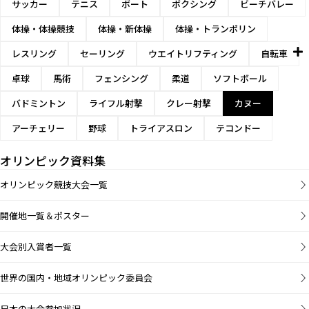
サッカー
テニス
ボート
ボクシング
ビーチバレー
体操・体操競技
体操・新体操
体操・トランポリン
レスリング
セーリング
ウエイトリフティング
自転車
卓球
馬術
フェンシング
柔道
ソフトボール
バドミントン
ライフル射撃
クレー射撃
カヌー
アーチェリー
野球
トライアスロン
テコンドー
オリンピック資料集
オリンピック競技大会一覧
開催地一覧＆ポスター
大会別入賞者一覧
世界の国内・地域オリンピック委員会
日本の大会参加状況