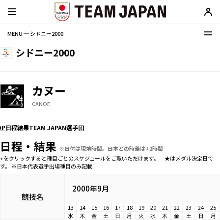
MENU ─ シドニー2000
シドニー2000
カヌー
CANOE
OP
日程
結果
TEAM JAPAN選手団
日程・結果
※日付は現地時間。日本との時差は+2時間
+をクリックすると種目ごとのスケジュールをご覧いただけます。 ★はメダル決定日で
す。 ※日本代表選手出場種目のみ記載
2000年9月
競技名
13
14
15
16
17
18
19
20
21
22
23
24
25
水
木
金
土
日
月
火
水
木
金
土
日
月