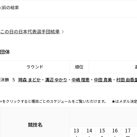
前の結果
この日の日本代表選手団結果
団体
ラウンド
順位
決勝
5
岡森 まどか
・
溝辺 ゆかり
・
中嶋 理恵
・
中田 真美
・
村田 由香
+をクリックすると種目ごとのスケジュールをご覧いただけます。 ★はメダル決
競技名
13
14
15
16
17