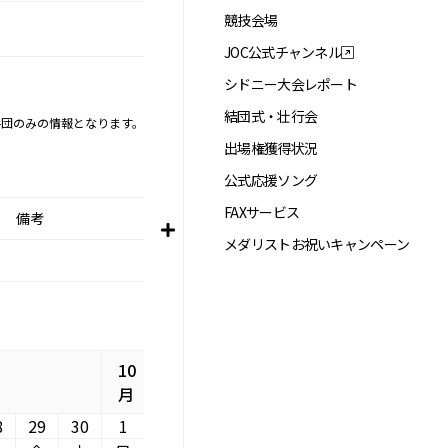
競技会場
JOC公式チャンネル
シドニー大会レポート
結団式・壮行会
手団のみの情報となります。
出場権獲得状況
公式応援ソング
FAXサービス
備考
メダリストお祝いキャンペーン
10
月
8
29
30
1