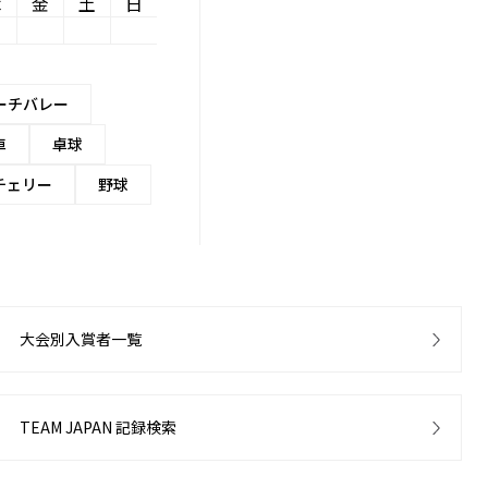
木
金
土
日
ーチバレー
車
卓球
チェリー
野球
大会別入賞者一覧
TEAM JAPAN 記録検索