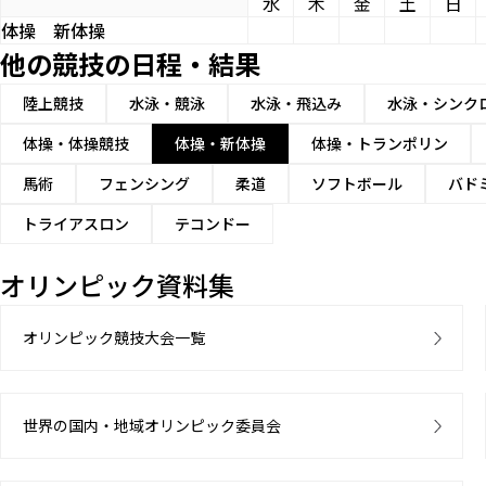
水
木
金
土
日
体操
新体操
他の競技の日程・結果
陸上競技
水泳・競泳
水泳・飛込み
水泳・シンク
体操・体操競技
体操・新体操
体操・トランポリン
馬術
フェンシング
柔道
ソフトボール
バド
トライアスロン
テコンドー
オリンピック資料集
オリンピック競技大会一覧
世界の国内・地域オリンピック委員会