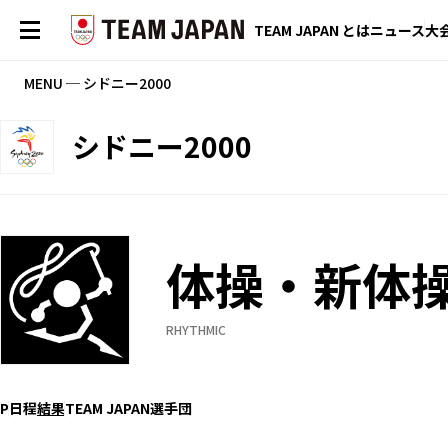
TEAM JAPAN とは
ニュース
大
MENU ─ シドニー2000
シドニー2000
体操・新体
RHYTHMIC
P
日程
結果
TEAM JAPAN選手団