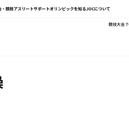
会・競技
アスリートサポート
オリンピックを知る
JOCについて
競技大会 T
操