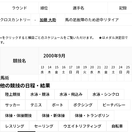
ラウンド
順位
選手名
記録
クロスカントリー
-
加藤 大助
馬の足故障のため途中リタイア
+をクリックすると種目ごとのスケジュールをご覧いただけます。 ★はメダル決定日で
す。
2000年9月
競技名
13
14
15
16
17
18
19
20
21
22
23
24
25
水
木
金
土
日
月
火
水
木
金
土
日
月
馬術
他の競技の日程・結果
陸上競技
水泳・競泳
水泳・飛込み
水泳・シンクロ
サッカー
テニス
ボート
ボクシング
ビーチバレー
体操・体操競技
体操・新体操
体操・トランポリン
レスリング
セーリング
ウエイトリフティング
自転車