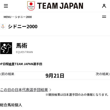
MENU ─ シドニー2000
シドニー2000
馬術
EQUESTRIAN
OP
日程
結果
TEAM JAPAN選手団
前の結果
次の結果
9月21日
この日の日本代表選手団結果
※競技結果は日本選手団のみの情報となります。
総合馬術個人