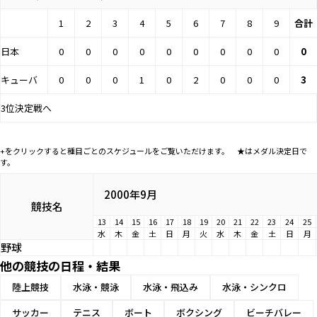
1
2
3
4
5
6
7
8
9
合計
日本
0
0
0
0
0
0
0
0
0
0
キューバ
0
0
0
1
0
2
0
0
0
3
3位決定戦へ
+をクリックすると種目ごとのスケジュールをご覧いただけます。 ★はメダル決定日で
す。
2000年9月
競技名
13
14
15
16
17
18
19
20
21
22
23
24
25
水
木
金
土
日
月
火
水
木
金
土
日
月
野球
他の競技の日程・結果
陸上競技
水泳・競泳
水泳・飛込み
水泳・シンクロ
サッカー
テニス
ボート
ボクシング
ビーチバレー