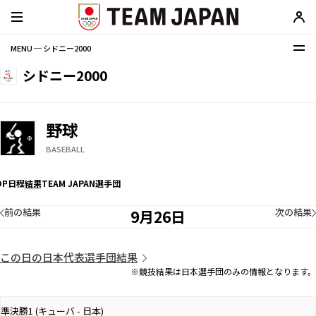
MENU ─ シドニー2000
シドニー2000
野球
BASEBALL
OP
日程
結果
TEAM JAPAN選手団
前の結果
次の結果
9月26日
この日の日本代表選手団結果
※競技結果は日本選手団のみの情報となります。
準決勝1 (キューバ - 日本)