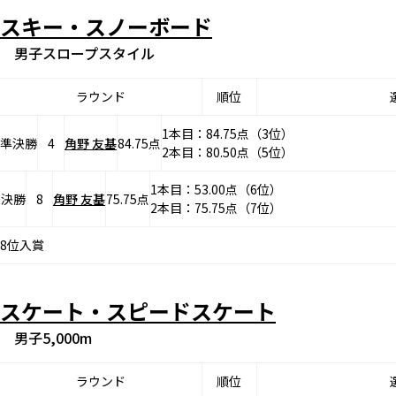
スキー・スノーボード
男子スロープスタイル
ラウンド
順位
1本目：84.75点（3位）
準決勝
4
角野 友基
84.75点
2本目：80.50点（5位）
1本目：53.00点（6位）
決勝
8
角野 友基
75.75点
2本目：75.75点（7位）
8位入賞
スケート・スピードスケート
男子5,000m
ラウンド
順位