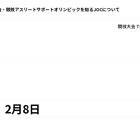
会・競技
アスリートサポート
オリンピックを知る
JOCについて
競技大会 T
2月8日