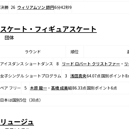
決勝
26
ウィリアムソン 師円
6分42秒9
スケート・フィギュアスケート
団体
ラウンド
順位
アイスダンス ショートダンス
8
リード ロバート クリストファー
・
リ
女子シングル ショートプログラム
3
浅田真央
64.07点
国別ポイント8
ペア フリー
5
木原 龍一
・
髙橋 成美
組
86.33点
国別ポイント6点
日本は国別5位（30点）
リュージュ