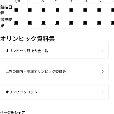
2/6
7
8
9
10
11
12
1
競技日
■
■
■
■
■
■
■
程
競技結
■
■
■
■
■
■
■
果
オリンピック資料集
オリンピック競技大会一覧
世界の国内・地域オリンピック委員会
オリンピックコラム
ページをシェア