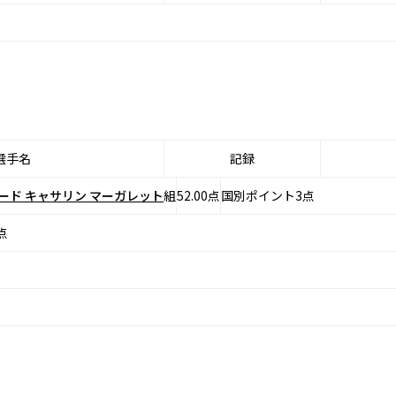
選手名
記録
ード キャサリン マーガレット
組
52.00点
国別ポイント3点
点