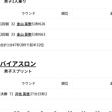
男子1人乗り
ラウンド
順位
1回戦
32
金山 英勢
53秒626
2回戦
33
金山 英勢
53秒663
合計1分47秒289で前半32位
バイアスロン
男子スプリント
ラウンド
順位
決勝
71
井佐 英徳
27分15秒2