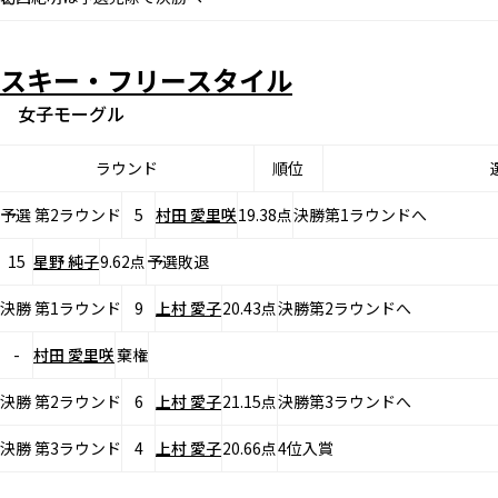
スキー・フリースタイル
女子モーグル
ラウンド
順位
予選 第2ラウンド
5
村田 愛里咲
19.38点
決勝第1ラウンドへ
15
星野 純子
9.62点
予選敗退
決勝 第1ラウンド
9
上村 愛子
20.43点
決勝第2ラウンドへ
-
村田 愛里咲
棄権
決勝 第2ラウンド
6
上村 愛子
21.15点
決勝第3ラウンドへ
決勝 第3ラウンド
4
上村 愛子
20.66点
4位入賞