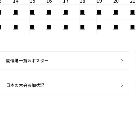
3
14
15
16
17
18
19
20
21
■
■
■
■
■
■
■
■
■
■
■
■
■
■
■
■
■
■
開催地一覧＆ポスター
日本の大会参加状況