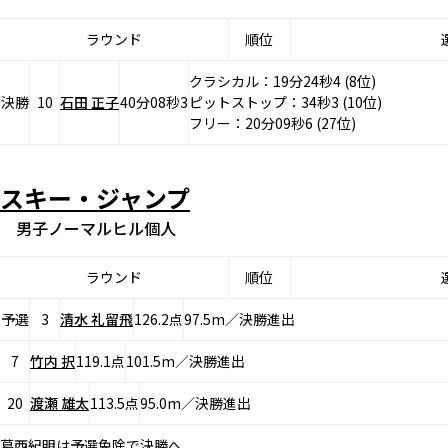
ラウンド
順位
クラシカル：19分24秒4 (8位)
決勝
10
石田 正子
40分08秒3
ピットストップ：34秒3 (10位)
フリー：20分09秒6 (27位)
スキー・ジャンプ
男子ノーマルヒル個人
ラウンド
順位
予選
3
清水 礼留飛
126.2点
97.5m／決勝進出
7
竹内 択
119.1点
101.5m／決勝進出
20
渡瀬 雄太
113.5点
95.0m／決勝進出
葛西紀明は予選免除で決勝へ