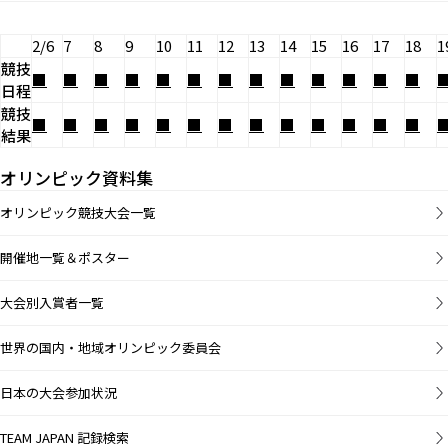
2/6
7
8
9
10
11
12
13
14
15
16
17
18
1
競技
■
■
■
■
■
■
■
■
■
■
■
■
■
日程
競技
■
■
■
■
■
■
■
■
■
■
■
■
■
結果
オリンピック資料集
オリンピック競技大会一覧
開催地一覧＆ポスター
大会別入賞者一覧
世界の国内・地域オリンピック委員会
日本の大会参加状況
TEAM JAPAN 記録検索