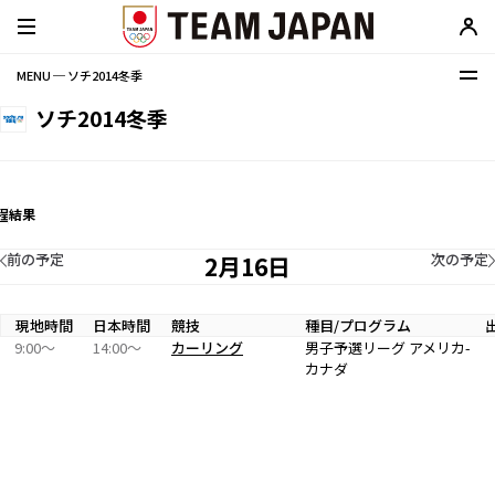
MENU ─ ソチ2014冬季
ソチ2014冬季
程
結果
前の予定
次の予定
2月16日
現地時間
日本時間
競技
種目/プログラム
9:00〜
14:00〜
カーリング
男子予選リーグ アメリカ-
カナダ