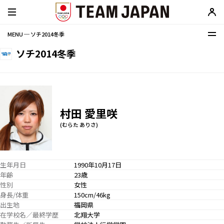
MENU ─ ソチ2014冬季
ソチ2014冬季
村田 愛里咲
(むらた ありさ)
生年月日
1990年10月17日
年齢
23歳
性別
女性
身長/体重
150cm/46kg
出生地
福岡県
在学校名／最終学歴
北翔大学