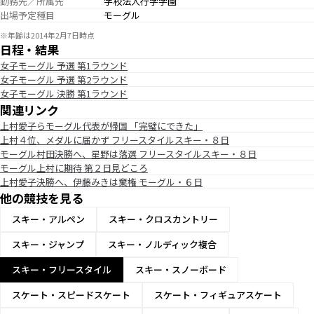
勤務先／所属先
学校法人行学学園
出場予定種目
モーグル
※年齢は2014年2月7日時点
日程・結果
女子モーグル 予選 第1ラウンド
女子モーグル 予選 第2ラウンド
女子モーグル 決勝 第1ラウンド
関連リンク
上村愛子らモーグル代表が帰国 「完璧にできた」
上村４位、メダルに届かず フリースタイルスキー・８日
モーグル村田決勝へ、星野は落選 フリースタイルスキー・８日
モーグル上村に期待 第２日見どころ
上村愛子決勝へ、伊藤みきは棄権 モーグル・６日
他の競技を見る
スキー・アルペン
スキー・クロスカントリー
スキー・ジャンプ
スキー・ノルディック複合
スキー・フリースタイル
スキー・スノーボード
スケート・スピードスケート
スケート・フィギュアスケート