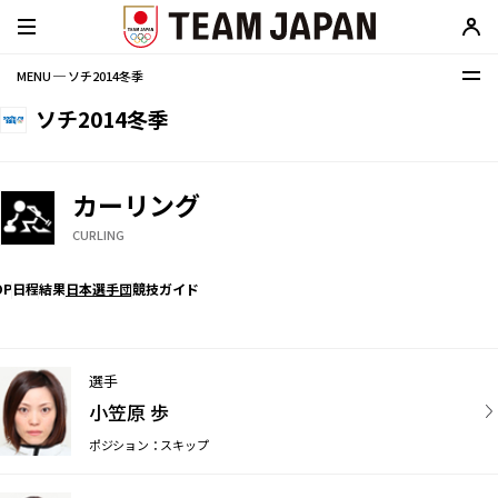
MENU ─ ソチ2014冬季
ソチ2014冬季
カーリング
CURLING
OP
日程
結果
日本選手団
競技ガイド
選手
小笠原 歩
ポジション：スキップ