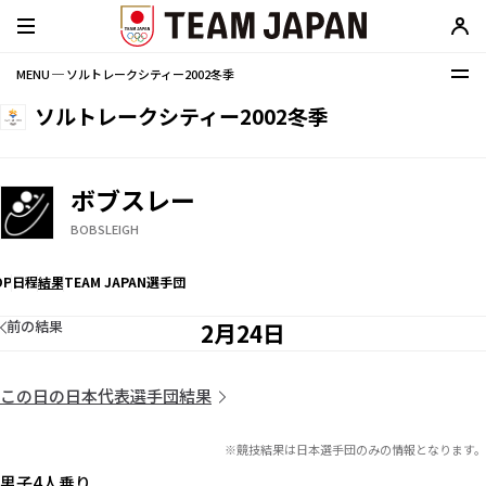
MENU ─ ソルトレークシティー2002冬季
ソルトレークシティー2002冬季
ボブスレー
BOBSLEIGH
OP
日程
結果
TEAM JAPAN選手団
前の結果
2月24日
この日の日本代表選手団結果
※競技結果は日本選手団のみの情報となります。
男子4人乗り