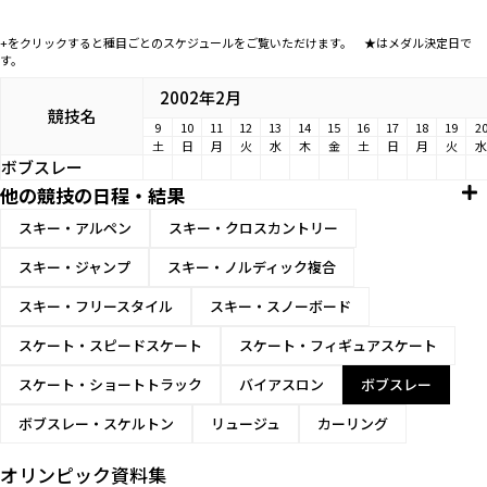
+をクリックすると種目ごとのスケジュールをご覧いただけます。 ★はメダル決定日で
す。
2002年2月
競技名
9
10
11
12
13
14
15
16
17
18
19
2
土
日
月
火
水
木
金
土
日
月
火
水
ボブスレー
他の競技の日程・結果
スキー・アルペン
スキー・クロスカントリー
スキー・ジャンプ
スキー・ノルディック複合
スキー・フリースタイル
スキー・スノーボード
スケート・スピードスケート
スケート・フィギュアスケート
スケート・ショートトラック
バイアスロン
ボブスレー
ボブスレー・スケルトン
リュージュ
カーリング
オリンピック資料集