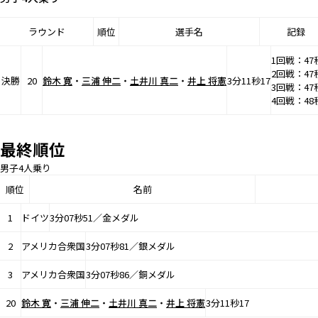
ラウンド
順位
選手名
記録
1回戦：47
2回戦：47
決勝
20
鈴木 寛
・
三浦 伸二
・
土井川 真二
・
井上 将憲
3分11秒17
3回戦：47
4回戦：48
最終順位
男子4人乗り
順位
名前
1
ドイツ
3分07秒51／金メダル
2
アメリカ合衆国
3分07秒81／銀メダル
3
アメリカ合衆国
3分07秒86／銅メダル
20
鈴木 寛
・
三浦 伸二
・
土井川 真二
・
井上 将憲
3分11秒17