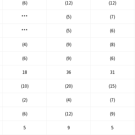
(6)
(12)
(12)
***
(5)
(7)
***
(5)
(6)
(4)
(9)
(8)
(6)
(9)
(6)
18
36
31
(10)
(20)
(15)
(2)
(4)
(7)
(6)
(12)
(9)
5
9
5