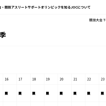
会・競技
アスリートサポート
オリンピックを知る
JOCについて
競技大会 T
冬季
16
17
18
19
20
21
22
23
■
■
■
■
■
■
■
■