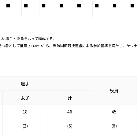
■
■
■
■
■
■
■
■
しい選手・役員をもって編成する。
を持つ者として推薦された中から、当該国際競技連盟による参加基準を満たし、かつ
選手
役員
女子
計
18
46
45
(2)
(6)
(6)