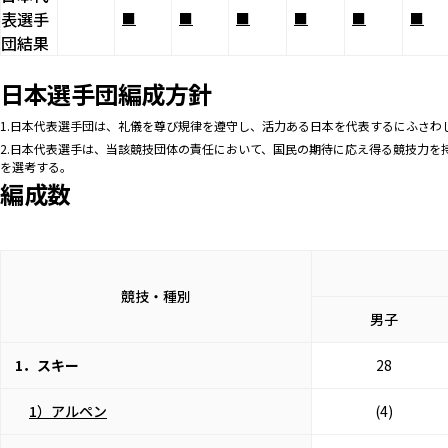
表選手
■
■
■
■
■
■
団結果
日本選手団編成方針
1.日本代表選手団は、礼儀を尊び規律を遵守し、活力ある日本を代表するにふさわ
2.日本代表選手は、当該競技団体の責任において、国民の期待に応え得る競技力
を選考する。
編成数
競技・種別
男子
1．スキー
28
1）アルペン
(4)