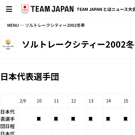
TEAM JAPAN とは
ニュース
大
MENU ─ ソルトレークシティー2002冬季
ソルトレークシティー2002
日本代表選手団
2/9
10
11
12
13
14
15
日本代
表選手
■
■
■
■
■
■
団日程
日本代