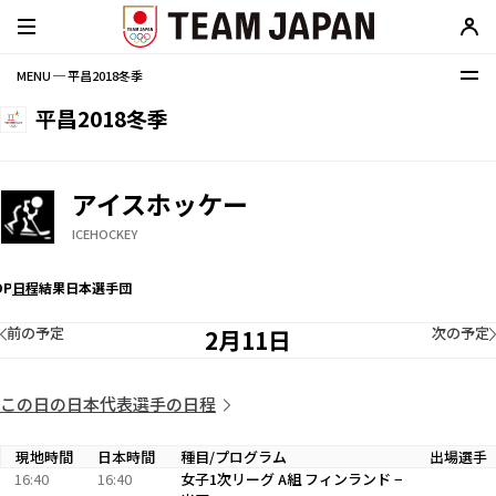
MENU ─ 平昌2018冬季
平昌2018冬季
アイスホッケー
ICEHOCKEY
OP
日程
結果
日本選手団
前の予定
次の予定
2月11日
この日の日本代表選手の日程
現地時間
日本時間
種目/プログラム
出場選手
16:40
16:40
女子1次リーグ A組 フィンランド −