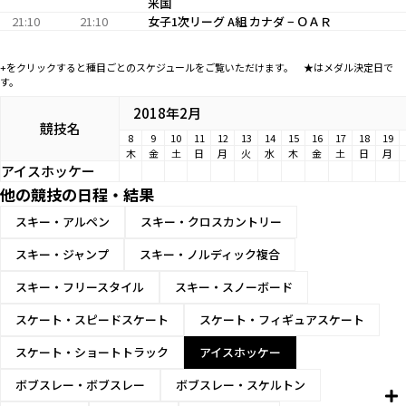
米国
21:10
21:10
女子1次リーグ A組 カナダ − ＯＡＲ
+をクリックすると種目ごとのスケジュールをご覧いただけます。 ★はメダル決定日で
す。
2018年2月
競技名
8
9
10
11
12
13
14
15
16
17
18
19
木
金
土
日
月
火
水
木
金
土
日
月
アイスホッケー
他の競技の日程・結果
スキー・アルペン
スキー・クロスカントリー
スキー・ジャンプ
スキー・ノルディック複合
スキー・フリースタイル
スキー・スノーボード
スケート・スピードスケート
スケート・フィギュアスケート
スケート・ショートトラック
アイスホッケー
ボブスレー・ボブスレー
ボブスレー・スケルトン