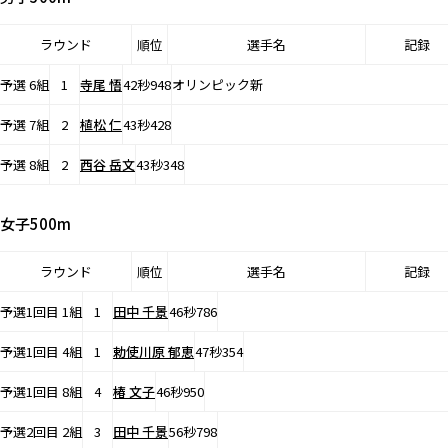
ラウンド
順位
選手名
記録
予選 6組
1
寺尾 悟
42秒948
オリンピック新
予選 7組
2
植松 仁
43秒428
予選 8組
2
西谷 岳文
43秒348
女子500m
ラウンド
順位
選手名
記録
予選1回目 1組
1
田中 千景
46秒786
予選1回目 4組
1
勅使川原 郁恵
47秒354
予選1回目 8組
4
椿 文子
46秒950
予選2回目 2組
3
田中 千景
56秒798