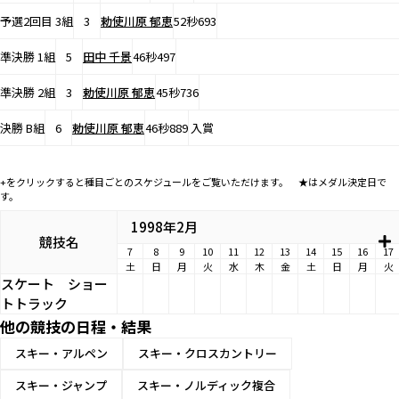
予選2回目 3組
3
勅使川原 郁恵
52秒693
準決勝 1組
5
田中 千景
46秒497
準決勝 2組
3
勅使川原 郁恵
45秒736
決勝 B組
6
勅使川原 郁恵
46秒889
入賞
+をクリックすると種目ごとのスケジュールをご覧いただけます。 ★はメダル決定日で
す。
1998年2月
競技名
7
8
9
10
11
12
13
14
15
16
17
土
日
月
火
水
木
金
土
日
月
火
スケート
ショー
トトラック
他の競技の日程・結果
スキー・アルペン
スキー・クロスカントリー
スキー・ジャンプ
スキー・ノルディック複合