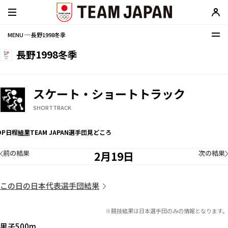
MENU ─ 長野1998冬季
長野1998冬季
スケート・ショートトラック
SHORTTRACK
OP
日程
結果
TEAM JAPAN選手団
見どころ
前の結果
次の結果
2月19日
この日の日本代表選手団結果
※競技結果は日本選手団のみの情報となります。
男子500m