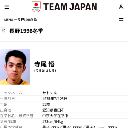
MENU ─ 長野1998冬季
長野1998冬季
寺尾 悟
(てらお さとる)
ニックネーム
サトくん
生年月日
1975年7月25日
年齢
22歳
出身地
愛知県豊田市
在学校名／最終学歴
中京大学在学中
身長/体重
173cm/64kg
出場予定種目
男子500m／男子1,000m／男子リレー5,000m