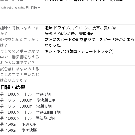
※年齢は1998年2月7日時点
趣味と特技はなんです
趣味:ドライブ、パソコン、洗車、買い物
か？
特技:そろばん1級、書道4段
競技を始めたきっかけ
友達にスピードの靴を借りて、スピード感がたまら
は？
なかった。
今までのスポーツ歴の
キム・キフン(韓国・ショートトラック)
中で一番影響を与えら
れた人は誰ですか？
試合前にあなたのする
ことの中で面白いこと
はありますか？
日程・結果
男子1000メートル 予選 1組
男子リレー5,000m 準決勝 1組
男子リレー5,000m 決勝 B組
男子1000メートル 予選2回目 1組
男子1000メートル 準決勝 2組
男子500m 予選 6組
男子500m 準々決勝