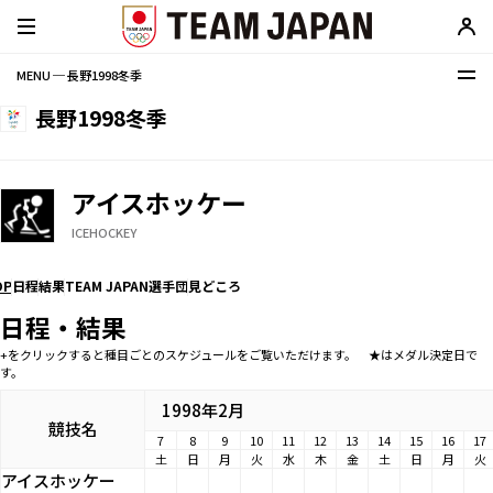
MENU ─ 長野1998冬季
長野1998冬季
アイスホッケー
ICEHOCKEY
OP
日程
結果
TEAM JAPAN選手団
見どころ
日程・結果
+をクリックすると種目ごとのスケジュールをご覧いただけます。 ★はメダル決定日で
す。
1998年2月
競技名
7
8
9
10
11
12
13
14
15
16
17
土
日
月
火
水
木
金
土
日
月
火
アイスホッケー