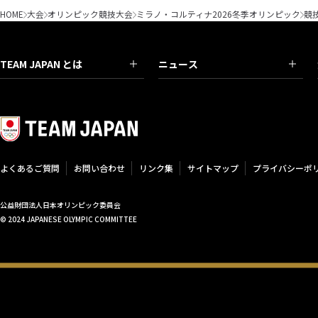
HOME
大会
オリンピック競技大会
ミラノ・コルティナ2026冬季オリンピック
競
女子 1500m
女子 3000m
TEAM JAPAN とは
ニュース
女子 5000m
女子 マススタート
女子 チームパシュート
よくあるご質問
お問い合わせ
リンク集
サイトマップ
プライバシーポ
公益財団法人日本オリンピック委員会
© 2024 JAPANESE OLYMPIC COMMITTEE