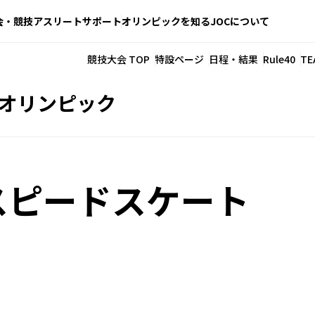
会・競技
アスリートサポート
オリンピックを知る
JOCについて
競技大会 TOP
特設ページ
日程・結果
Rule40
TE
季オリンピック
スピードスケート