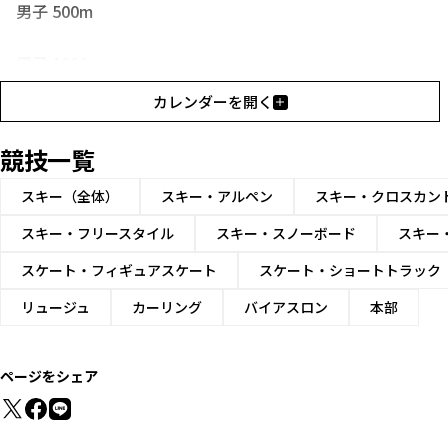
男子 500m
男子 1000m
カレンダーを開く
男子 1500m
競技一覧
男子 5000m
スキー（全体）
スキー・アルペン
スキー・クロスカン
男子 10000m
スキー・フリースタイル
スキー・スノーボード
スキー
男子 マススタート
スケート・フィギュアスケート
スケート・ショートトラック
リュージュ
カーリング
バイアスロン
本部
男子 チームパシュート
女子 500m
ページをシェア
女子 1000m