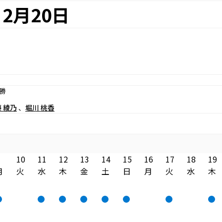
2月20日
決勝
 綾乃
堀川 桃香
10
11
12
13
14
15
16
17
18
19
月
火
水
木
金
土
日
月
火
水
木