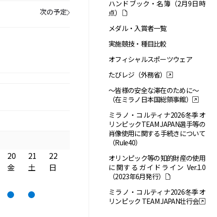
ハンドブック・名簿（2月9日時
次の予定
点）
メダル・入賞者一覧
実施競技・種目比較
オフィシャルスポーツウェア
たびレジ（外務省）
～皆様の安全な滞在のために～
（在ミラノ日本国総領事館）
ミラノ・コルティナ2026冬季オ
リンピックTEAM JAPAN選手等の
肖像使用に関する手続きについて
（Rule40）
20
21
22
オリンピック等の知的財産の使用
金
土
日
に関するガイドライン Ver.1.0
（2023年6月発行）
ミラノ・コルティナ2026冬季オ
リンピック TEAM JAPAN壮行会