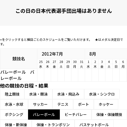
この日の日本代表選手団出場はありません
+をクリックすると種目ごとのスケジュールをご覧いただけます。 ★はメダル決定日で
す。
2012年7月
8月
競技名
25
26
27
28
29
30
31
1
2
3
4
5
6
水
木
金
土
日
月
火
水
木
金
土
日
月
バレーボール
バ
レーボール
他の競技の日程・結果
陸上競技
水泳・競泳
水泳・飛込み
水泳・シンクロ
水泳・水球
サッカー
テニス
ボート
ホッケー
ボクシング
バレーボール
ビーチバレー
体操・体操競技
体操・新体操
体操・トランポリン
バスケットボール