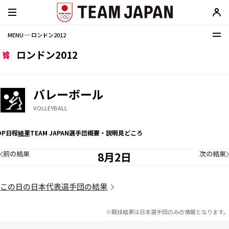
MENU ─ ロンドン2012
ロンドン2012
バレーボール
VOLLEYBALL
OP
日程
結果
TEAM JAPAN選手団
概要・説明
見どころ
前の結果
次の結果
8月2日
この日の日本代表選手団の結果
※競技結果は日本選手団のみの情報となります。