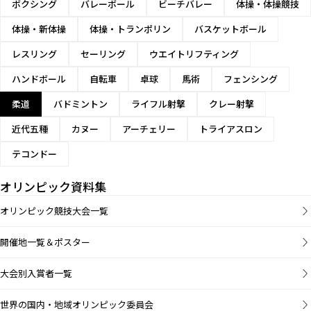
ボクシング
バレーボール
ビーチバレー
体操・体操競技
体操・新体操
体操・トランポリン
バスケットボール
レスリング
セーリング
ウエイトリフティング
ハンドボール
自転車
卓球
馬術
フェンシング
柔道
バドミントン
ライフル射撃
クレー射撃
近代五種
カヌー
アーチェリー
トライアスロン
テコンドー
オリンピック資料集
オリンピック競技大会一覧
開催地一覧＆ポスター
大会別入賞者一覧
世界の国内・地域オリンピック委員会