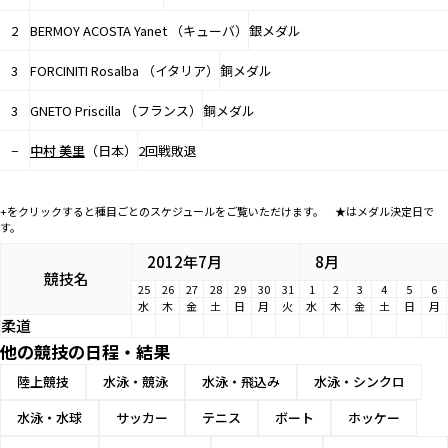
2
BERMOY ACOSTA Yanet （キューバ）
銀メダル
3
FORCINITI Rosalba （イタリア）
銅メダル
3
GNETO Priscilla （フランス）
銅メダル
−
中村 美里
（日本）
2回戦敗退
+をクリックすると種目ごとのスケジュールをご覧いただけます。 ★はメダル決定日で
す。
2012年7月
8月
競技名
25
26
27
28
29
30
31
1
2
3
4
5
6
水
木
金
土
日
月
火
水
木
金
土
日
月
柔道
他の競技の日程・結果
陸上競技
水泳・競泳
水泳・飛込み
水泳・シンクロ
水泳・水球
サッカー
テニス
ボート
ホッケー