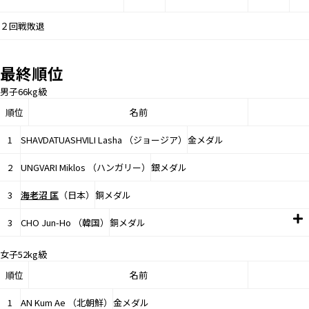
２回戦敗退
最終順位
男子66kg級
順位
名前
1
SHAVDATUASHVILI Lasha （ジョージア）
金メダル
2
UNGVARI Miklos （ハンガリー）
銀メダル
3
海老沼 匡
（日本）
銅メダル
3
CHO Jun-Ho （韓国）
銅メダル
女子52kg級
順位
名前
1
AN Kum Ae （北朝鮮）
金メダル