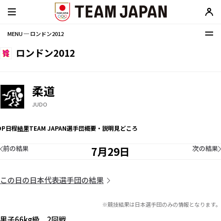
MENU ─ ロンドン2012
ロンドン2012
柔道
JUDO
OP
日程
結果
TEAM JAPAN選手団
概要・説明
見どころ
前の結果
次の結果
7月29日
この日の日本代表選手団の結果
※競技結果は日本選手団のみの情報となります。
男子66kg級 2回戦