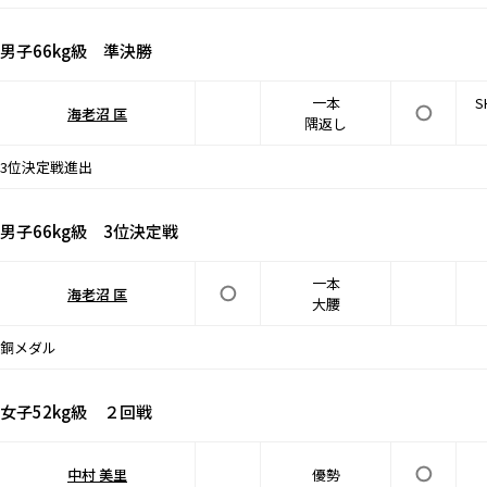
男子66kg級 準決勝
一本
S
海老沼 匡
隅返し
3位決定戦進出
男子66kg級 3位決定戦
一本
海老沼 匡
大腰
銅メダル
女子52kg級 ２回戦
中村 美里
優勢