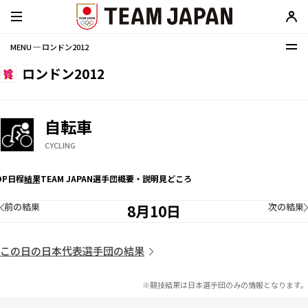
MENU ─ ロンドン2012
ロンドン2012
自転車
CYCLING
OP
日程
結果
TEAM JAPAN選手団
概要・説明
見どころ
前の結果
次の結果
8月10日
この日の日本代表選手団の結果
※競技結果は日本選手団のみの情報となります。