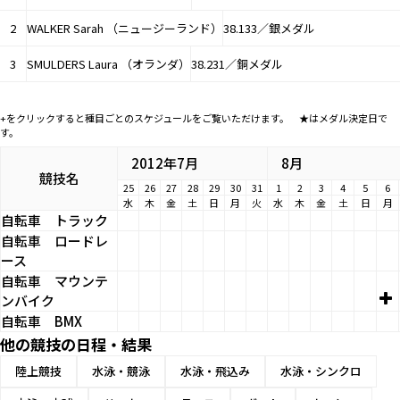
2
WALKER Sarah （ニュージーランド）
38.133／銀メダル
3
SMULDERS Laura （オランダ）
38.231／銅メダル
+をクリックすると種目ごとのスケジュールをご覧いただけます。 ★はメダル決定日で
す。
2012年7月
8月
競技名
25
26
27
28
29
30
31
1
2
3
4
5
6
水
木
金
土
日
月
火
水
木
金
土
日
月
自転車
トラック
自転車
ロードレ
ース
自転車
マウンテ
ンバイク
自転車
BMX
他の競技の日程・結果
陸上競技
水泳・競泳
水泳・飛込み
水泳・シンクロ