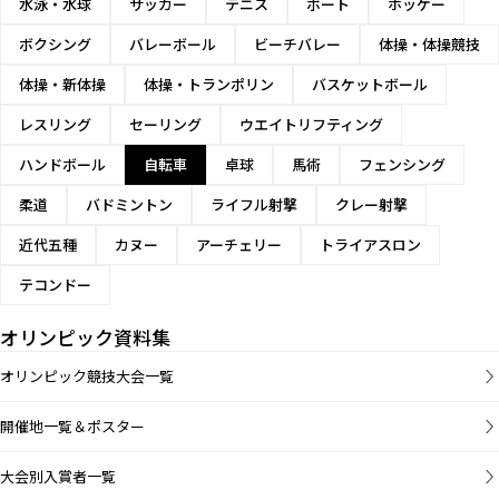
水泳・水球
サッカー
テニス
ボート
ホッケー
ボクシング
バレーボール
ビーチバレー
体操・体操競技
体操・新体操
体操・トランポリン
バスケットボール
レスリング
セーリング
ウエイトリフティング
ハンドボール
自転車
卓球
馬術
フェンシング
柔道
バドミントン
ライフル射撃
クレー射撃
近代五種
カヌー
アーチェリー
トライアスロン
テコンドー
オリンピック資料集
オリンピック競技大会一覧
開催地一覧＆ポスター
大会別入賞者一覧