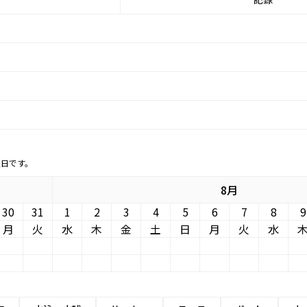
定日です。
8月
30
31
1
2
3
4
5
6
7
8
9
月
火
水
木
金
土
日
月
火
水