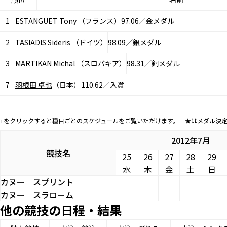
1
ESTANGUET Tony （フランス）
97.06／金メダル
2
TASIADIS Sideris （ドイツ）
98.09／銀メダル
3
MARTIKAN Michal （スロバキア）
98.31／銅メダル
7
羽根田 卓也
（日本）
110.62／入賞
+をクリックすると種目ごとのスケジュールをご覧いただけます。 ★はメダル決
2012年7月
競技名
25
26
27
28
29
水
木
金
土
日
カヌー
スプリント
カヌー
スラローム
他の競技の日程・結果