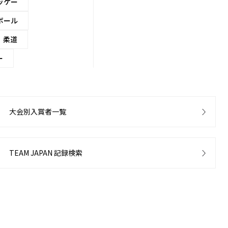
ッケー
ボール
柔道
ー
大会別入賞者一覧
TEAM JAPAN 記録検索