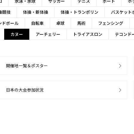
ロ
水泳・水球
サッカー
テニス
ボート
ホ
操競技
体操・新体操
体操・トランポリン
バスケット
ンドボール
自転車
卓球
馬術
フェンシング
カヌー
アーチェリー
トライアスロン
テコンド
開催地一覧＆ポスター
日本の大会参加状況