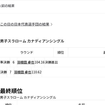
前の結果
この日の日本代表選手団の結果
男子スラローム カナディアンシングル
ラウンド
順位
準決勝
6
羽根田 卓也
104.16
決勝進出
決勝
7
羽根田 卓也
110.62
最終順位
男子スラローム カナディアンシングル
順位
名前