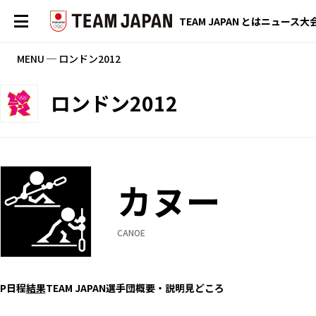
TEAM JAPAN とは
ニュース
大
MENU ─ ロンドン2012
ロンドン2012
カヌー
CANOE
P
日程
結果
TEAM JAPAN選手団
概要・説明
見どころ