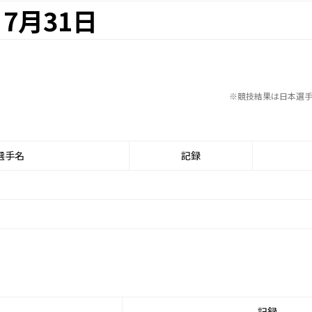
7月31日
※競技結果は日本選
選手名
記録
記録