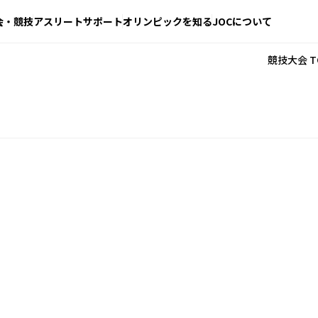
会・競技
アスリートサポート
オリンピックを知る
JOCについて
競技大会 T