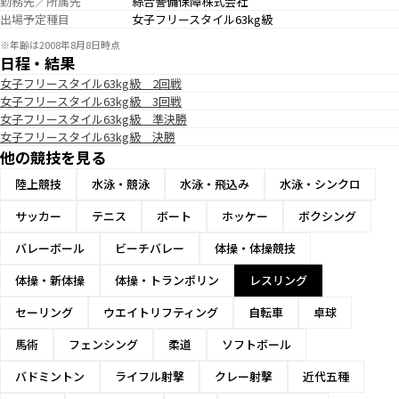
勤務先／所属先
綜合警備保障株式会社
出場予定種目
女子フリースタイル63kg級
※年齢は2008年8月8日時点
日程・結果
女子フリースタイル63kg級 2回戦
女子フリースタイル63kg級 3回戦
女子フリースタイル63kg級 準決勝
女子フリースタイル63kg級 決勝
他の競技を見る
陸上競技
水泳・競泳
水泳・飛込み
水泳・シンクロ
サッカー
テニス
ボート
ホッケー
ボクシング
バレーボール
ビーチバレー
体操・体操競技
体操・新体操
体操・トランポリン
レスリング
セーリング
ウエイトリフティング
自転車
卓球
馬術
フェンシング
柔道
ソフトボール
バドミントン
ライフル射撃
クレー射撃
近代五種