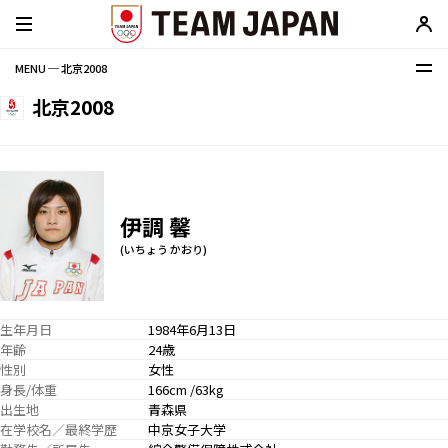
MENU ─ 北京2008
北京2008
伊調 馨
(いちょう かおり)
生年月日
1984年6月13日
年齢
24歳
性別
女性
身長/体重
166cm /63kg
出生地
青森県
在学校名／最終学歴
中京女子大学