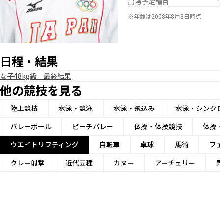
出場予定種目
※年齢は2008年8月8日時点
日程・結果
女子48kg級 最終結果
他の競技を見る
陸上競技
水泳・競泳
水泳・飛込み
水泳・シンク
バレーボール
ビーチバレー
体操・体操競技
体操
ウエイトリフティング
自転車
卓球
馬術
フ
クレー射撃
近代五種
カヌー
アーチェリー