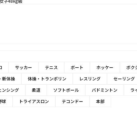
女子48kg級
ロ
サッカー
テニス
ボート
ホッケー
ボク
・新体操
体操・トランポリン
レスリング
セーリング
ェンシング
柔道
ソフトボール
バドミントン
ラ
野球
トライアスロン
テコンドー
本部