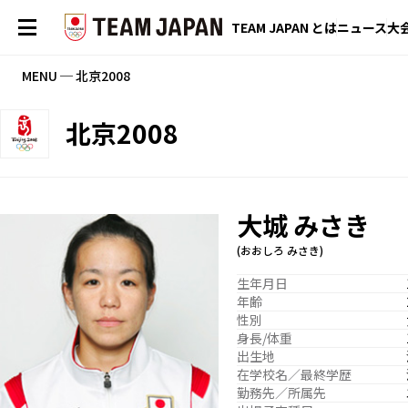
TEAM JAPAN とは
ニュース
大
MENU ─ 北京2008
北京2008
大城 みさき
(おおしろ みさき)
生年月日
年齢
性別
身長/体重
出生地
在学校名／最終学歴
勤務先／所属先