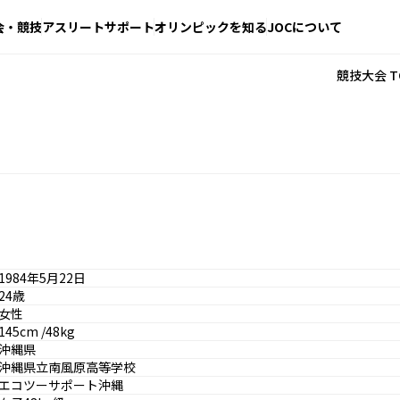
会・競技
アスリートサポート
オリンピックを知る
JOCについて
競技大会 T
1984年5月22日
24歳
女性
145cm /48kg
沖縄県
沖縄県立南風原高等学校
エコツーサポート沖縄