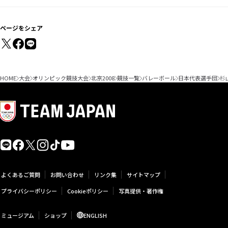
ページをシェア
HOME
大会
オリンピック競技大会
北京2008
競技一覧
バレーボール
日本代表選手団
杉
よくあるご質問
お問い合わせ
リンク集
サイトマップ
プライバシーポリシー
Cookieポリシー
写真提供・著作権
ミュージアム
ショップ
ENGLISH