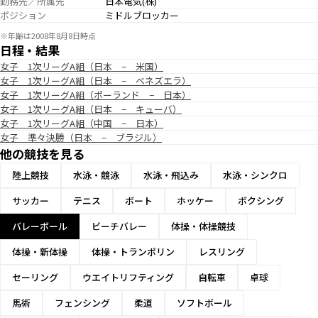
勤務先／所属先
日本電気(株)
ポジション
ミドルブロッカー
※年齢は2008年8月8日時点
日程・結果
女子 1次リーグA組（日本 − 米国）
女子 1次リーグA組（日本 − ベネズエラ）
女子 1次リーグA組（ポーランド − 日本）
女子 1次リーグA組（日本 − キューバ）
女子 1次リーグA組（中国 − 日本）
女子 準々決勝（日本 − ブラジル）
他の競技を見る
陸上競技
水泳・競泳
水泳・飛込み
水泳・シンクロ
サッカー
テニス
ボート
ホッケー
ボクシング
バレーボール
ビーチバレー
体操・体操競技
体操・新体操
体操・トランポリン
レスリング
セーリング
ウエイトリフティング
自転車
卓球
馬術
フェンシング
柔道
ソフトボール