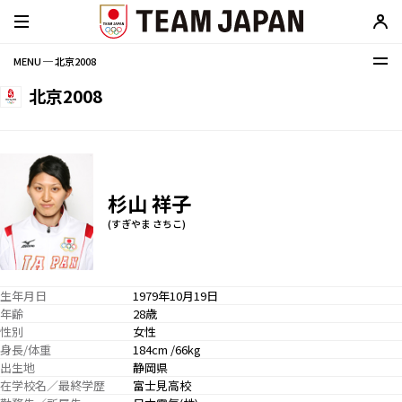
MENU ─ 北京2008
北京2008
杉山 祥子
(すぎやま さちこ)
生年月日
1979年10月19日
年齢
28歳
性別
女性
身長/体重
184cm /66kg
出生地
静岡県
在学校名／最終学歴
富士見高校