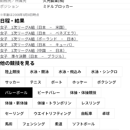
勤務先／所属先
久光製薬(株)
ポジション
ミドルブロッカー
※年齢は2008年8月8日時点
日程・結果
女子 1次リーグA組（日本 − 米国）
女子 1次リーグA組（日本 − ベネズエラ）
女子 1次リーグA組（ポーランド − 日本）
女子 1次リーグA組（日本 − キューバ）
女子 1次リーグA組（中国 − 日本）
女子 準々決勝（日本 − ブラジル）
他の競技を見る
陸上競技
水泳・競泳
水泳・飛込み
水泳・シンクロ
サッカー
テニス
ボート
ホッケー
ボクシング
バレーボール
ビーチバレー
体操・体操競技
体操・新体操
体操・トランポリン
レスリング
セーリング
ウエイトリフティング
自転車
卓球
馬術
フェンシング
柔道
ソフトボール