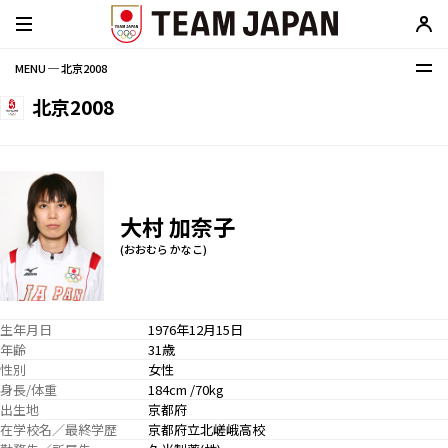
MENU ─ 北京2008
北京2008
大村 加奈子
(おおむら かなこ)
生年月日
1976年12月15日
年齢
31歳
性別
女性
身長/体重
184cm /70kg
出生地
京都府
在学校名／最終学歴
京都府立北嵯峨高校