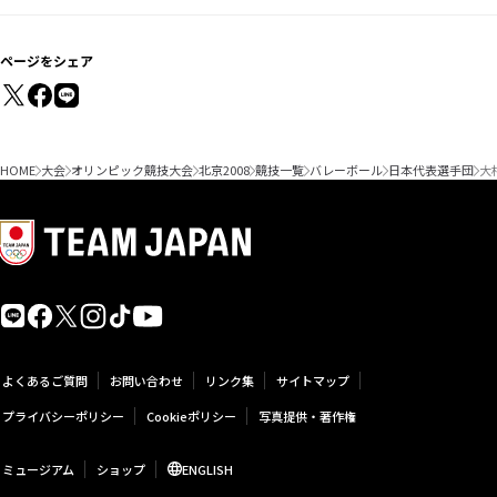
ページをシェア
HOME
大会
オリンピック競技大会
北京2008
競技一覧
バレーボール
日本代表選手団
大
よくあるご質問
お問い合わせ
リンク集
サイトマップ
プライバシーポリシー
Cookieポリシー
写真提供・著作権
ミュージアム
ショップ
ENGLISH