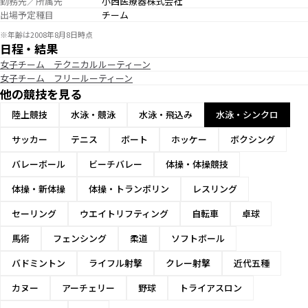
勤務先／所属先
小西医療器株式会社
出場予定種目
チーム
※年齢は2008年8月8日時点
日程・結果
女子チーム テクニカルルーティーン
女子チーム フリールーティーン
他の競技を見る
陸上競技
水泳・競泳
水泳・飛込み
水泳・シンクロ
サッカー
テニス
ボート
ホッケー
ボクシング
バレーボール
ビーチバレー
体操・体操競技
体操・新体操
体操・トランポリン
レスリング
セーリング
ウエイトリフティング
自転車
卓球
馬術
フェンシング
柔道
ソフトボール
バドミントン
ライフル射撃
クレー射撃
近代五種
カヌー
アーチェリー
野球
トライアスロン