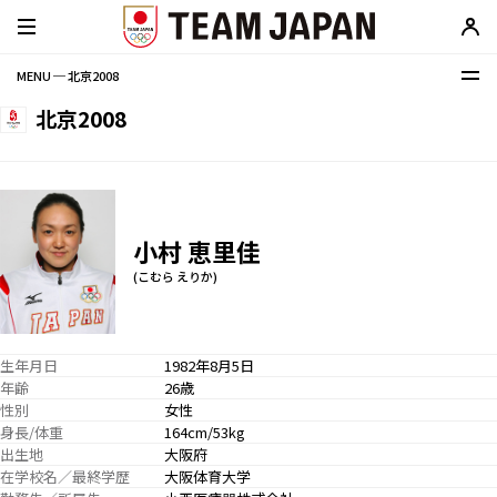
MENU ─ 北京2008
北京2008
小村 恵里佳
(こむら えりか)
生年月日
1982年8月5日
年齢
26歳
性別
女性
身長/体重
164cm/53kg
出生地
大阪府
在学校名／最終学歴
大阪体育大学