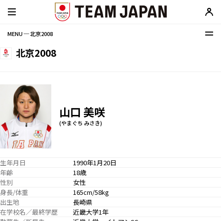
MENU ─ 北京2008
北京2008
山口 美咲
(やまぐち みさき)
生年月日
1990年1月20日
年齢
18歳
性別
女性
身長/体重
165cm/58kg
出生地
長崎県
在学校名／最終学歴
近畿大学1年