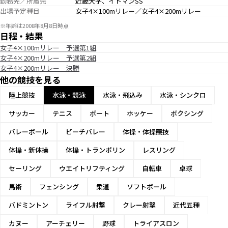
勤務先／所属先
近畿大学、イトマンSS
出場予定種目
女子4×100mリレー／女子4×200mリレー
※年齢は2008年8月8日時点
日程・結果
女子4×100mリレー 予選第1組
女子4×200mリレー 予選第2組
女子4×200mリレー 決勝
他の競技を見る
陸上競技
水泳・競泳
水泳・飛込み
水泳・シンクロ
サッカー
テニス
ボート
ホッケー
ボクシング
バレーボール
ビーチバレー
体操・体操競技
体操・新体操
体操・トランポリン
レスリング
セーリング
ウエイトリフティング
自転車
卓球
馬術
フェンシング
柔道
ソフトボール
バドミントン
ライフル射撃
クレー射撃
近代五種
カヌー
アーチェリー
野球
トライアスロン