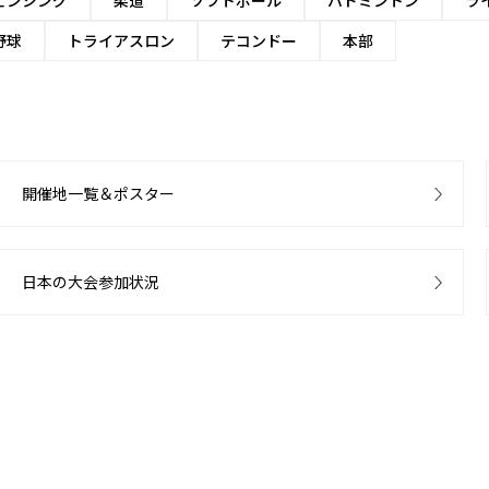
ェンシング
柔道
ソフトボール
バドミントン
ラ
野球
トライアスロン
テコンドー
本部
開催地一覧＆ポスター
日本の大会参加状況