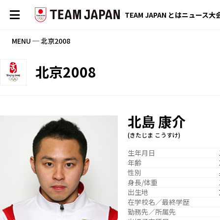
TEAM JAPAN とは
ニュース
大
MENU ─ 北京2008
北京2008
北島 康介
(きたじま こうすけ)
生年月日
年齢
性別
身長/体重
出生地
在学校名／最終学歴
勤務先／所属先