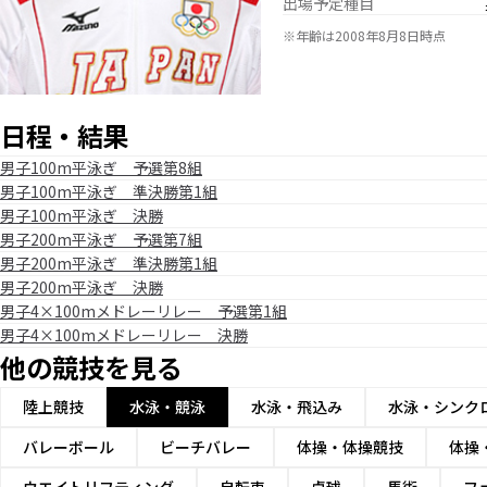
出場予定種目
※年齢は2008年8月8日時点
日程・結果
男子100m平泳ぎ 予選第8組
男子100m平泳ぎ 準決勝第1組
男子100m平泳ぎ 決勝
男子200m平泳ぎ 予選第7組
男子200m平泳ぎ 準決勝第1組
男子200m平泳ぎ 決勝
男子4×100mメドレーリレー 予選第1組
男子4×100mメドレーリレー 決勝
他の競技を見る
陸上競技
水泳・競泳
水泳・飛込み
水泳・シンク
バレーボール
ビーチバレー
体操・体操競技
体操