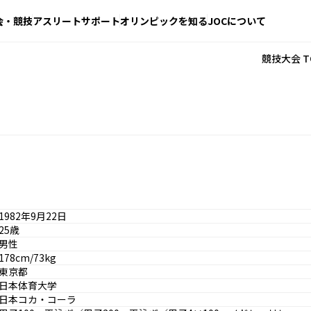
会・競技
アスリートサポート
オリンピックを知る
JOCについて
競技大会 T
1982年9月22日
25歳
男性
178cm/73kg
東京都
日本体育大学
日本コカ・コーラ