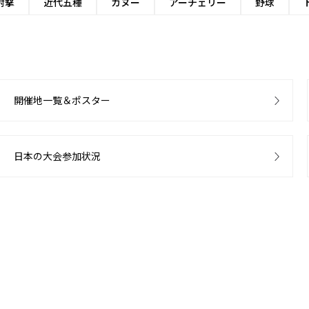
射撃
近代五種
カヌー
アーチェリー
野球
開催地一覧＆ポスター
日本の大会参加状況