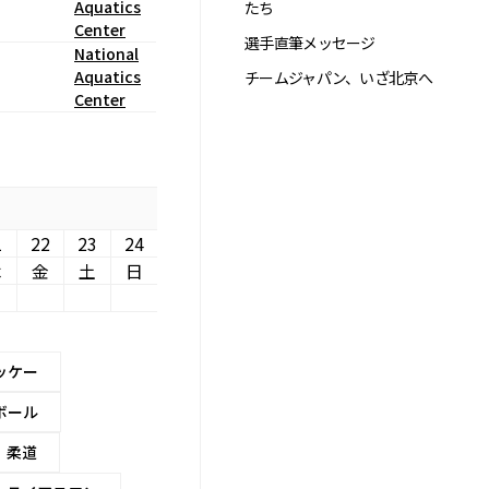
Aquatics
たち
Center
選手直筆メッセージ
National
Aquatics
チームジャパン、いざ北京へ
Center
1
22
23
24
木
金
土
日
ッケー
ボール
柔道