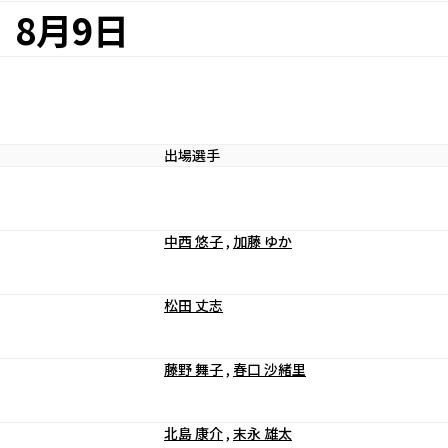
8月9日
出場選手
中西 悠子
,
加藤 ゆか
松田 丈志
藤野 舞子
,
春口 沙緒里
北島 康介
,
末永 雄太