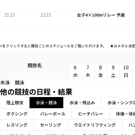
21:22
22:22
女子4×100mリレー 予選
+をクリックすると種目ごとのスケジュールをご覧いただけます。 ★はメダル決
競技名
6
7
8
9
10
水
木
金
土
日
水泳
競泳
他の競技の日程・結果
陸上競技
水泳・競泳
水泳・飛込み
水泳・シンク
ボクシング
バレーボール
ビーチバレー
体操・体
レスリング
セーリング
ウエイトリフティング
ハ