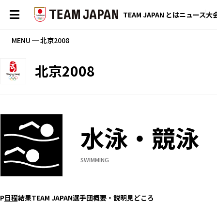
TEAM JAPAN とは
ニュース
大
MENU ─ 北京2008
北京2008
水泳・競泳
SWIMMING
P
日程
結果
TEAM JAPAN選手団
概要・説明
見どころ