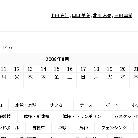
上田 春佳
,
山口 美咲
,
北川 麻美
,
三田 真希
定日です。
2008年8月
11
12
13
14
15
16
17
18
19
20
2
月
火
水
木
金
土
日
月
火
水
ロ
水泳・水球
サッカー
テニス
ボート
ホ
操競技
体操・新体操
体操・トランポリン
バスケット
ンドボール
自転車
卓球
馬術
フェンシング