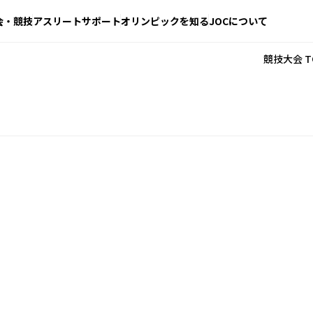
会・競技
アスリートサポート
オリンピックを知る
JOCについて
競技大会 T