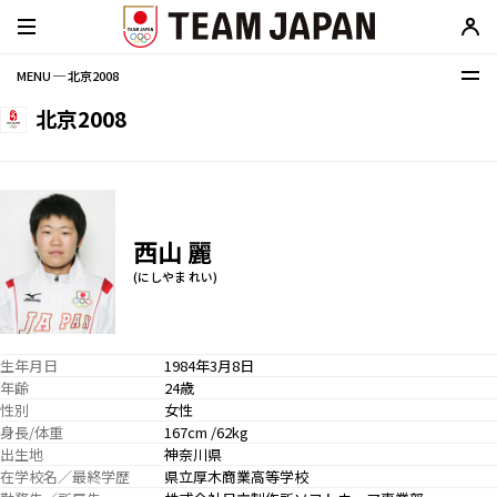
MENU ─ 北京2008
北京2008
西山 麗
(にしやま れい)
生年月日
1984年3月8日
年齢
24歳
性別
女性
身長/体重
167cm /62kg
出生地
神奈川県
在学校名／最終学歴
県立厚木商業高等学校