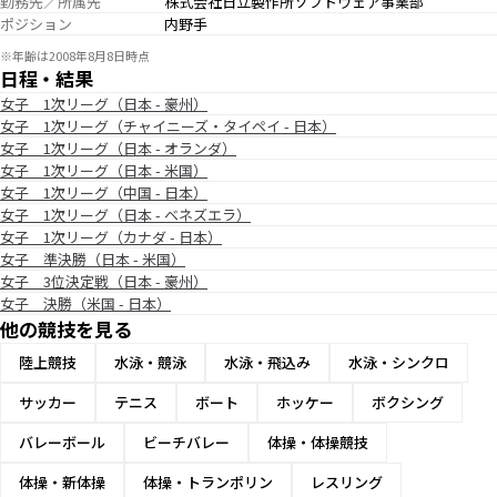
勤務先／所属先
株式会社日立製作所ソフトウェア事業部
ポジション
内野手
※年齢は2008年8月8日時点
日程・結果
女子 1次リーグ（日本 - 豪州）
女子 1次リーグ（チャイニーズ・タイペイ - 日本）
女子 1次リーグ（日本 - オランダ）
女子 1次リーグ（日本 - 米国）
女子 1次リーグ（中国 - 日本）
女子 1次リーグ（日本 - ベネズエラ）
女子 1次リーグ（カナダ - 日本）
女子 準決勝（日本 - 米国）
女子 3位決定戦（日本 - 豪州）
女子 決勝（米国 - 日本）
他の競技を見る
陸上競技
水泳・競泳
水泳・飛込み
水泳・シンクロ
サッカー
テニス
ボート
ホッケー
ボクシング
バレーボール
ビーチバレー
体操・体操競技
体操・新体操
体操・トランポリン
レスリング