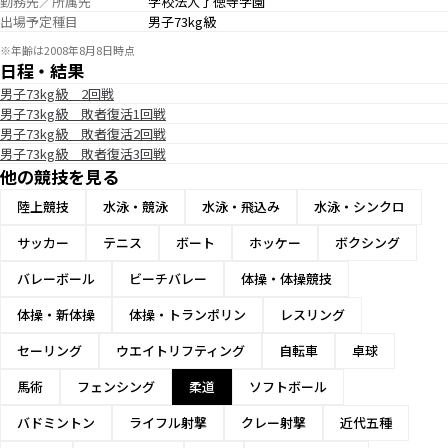
勤務先／所属先
学校法人了徳寺学園
出場予定種目
男子73kg級
※年齢は2008年8月8日時点
日程・結果
男子73kg級 2回戦
男子73kg級 敗者復活1回戦
男子73kg級 敗者復活2回戦
男子73kg級 敗者復活3回戦
他の競技を見る
陸上競技
水泳・競泳
水泳・飛込み
水泳・シンクロ
サッカー
テニス
ボート
ホッケー
ボクシング
バレーボール
ビーチバレー
体操・体操競技
体操・新体操
体操・トランポリン
レスリング
セーリング
ウエイトリフティング
自転車
卓球
馬術
フェンシング
柔道
ソフトボール
バドミントン
ライフル射撃
クレー射撃
近代五種