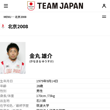
MENU ─ 北京2008
北京2008
金丸 雄介
(かなまる ゆうすけ)
生年月日
1979年9月14日
年齢
28歳
性別
男性
身長/体重
170cm /73kg
出生地
石川県
在学校名／最終学歴
筑波大学