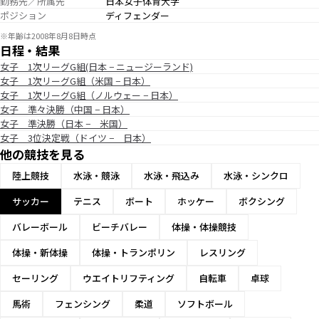
勤務先／所属先
日本女子体育大学
ポジション
ディフェンダー
※年齢は2008年8月8日時点
日程・結果
女子 1次リーグG組(日本 − ニュージーランド)
女子 1次リーグG組（米国 − 日本）
女子 1次リーグG組（ノルウェー − 日本）
女子 準々決勝（中国 − 日本）
女子 準決勝（日本 − 米国）
女子 3位決定戦（ドイツ − 日本）
他の競技を見る
陸上競技
水泳・競泳
水泳・飛込み
水泳・シンクロ
サッカー
テニス
ボート
ホッケー
ボクシング
バレーボール
ビーチバレー
体操・体操競技
体操・新体操
体操・トランポリン
レスリング
セーリング
ウエイトリフティング
自転車
卓球
馬術
フェンシング
柔道
ソフトボール