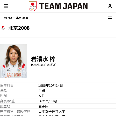
MENU ─ 北京2008
北京2008
岩清水 梓
(いわしみず あずさ)
生年月日
1986年10月14日
年齢
21歳
性別
女性
身長/体重
162cm/55kg
出生地
岩手県
在学校名／最終学歴
日本女子体育大学