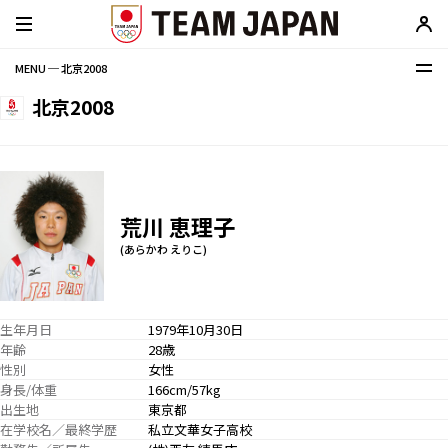
MENU ─ 北京2008
北京2008
荒川 恵理子
(あらかわ えりこ)
生年月日
1979年10月30日
年齢
28歳
性別
女性
身長/体重
166cm/57kg
出生地
東京都
在学校名／最終学歴
私立文華女子高校