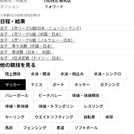
勤務先／所属先
(株)西友 練馬店
ポジション
フォワード
※年齢は2008年8月8日時点
日程・結果
女子 1次リーグG組(日本 − ニュージーランド)
女子 1次リーグG組（米国 − 日本）
女子 1次リーグG組（ノルウェー − 日本）
女子 準々決勝（中国 − 日本）
女子 準決勝（日本 − 米国）
女子 3位決定戦（ドイツ − 日本）
他の競技を見る
陸上競技
水泳・競泳
水泳・飛込み
水泳・シンクロ
サッカー
テニス
ボート
ホッケー
ボクシング
バレーボール
ビーチバレー
体操・体操競技
体操・新体操
体操・トランポリン
レスリング
セーリング
ウエイトリフティング
自転車
卓球
馬術
フェンシング
柔道
ソフトボール