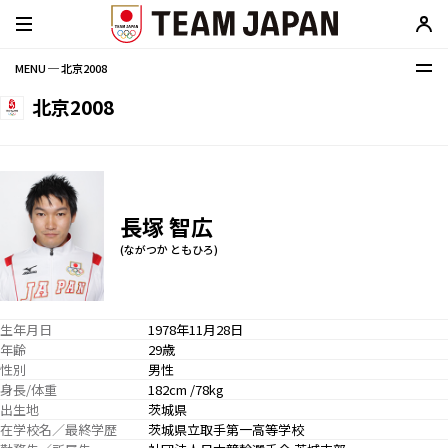
MENU ─ 北京2008
北京2008
長塚 智広
(ながつか ともひろ)
生年月日
1978年11月28日
年齢
29歳
性別
男性
身長/体重
182cm /78kg
出生地
茨城県
在学校名／最終学歴
茨城県立取手第一高等学校