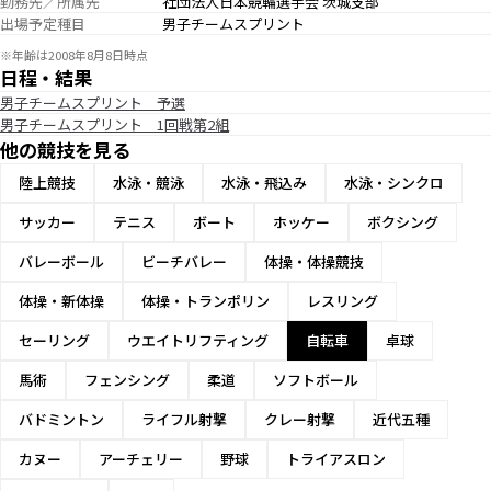
勤務先／所属先
社団法人日本競輪選手会 茨城支部
出場予定種目
男子チームスプリント
※年齢は2008年8月8日時点
日程・結果
男子チームスプリント 予選
男子チームスプリント 1回戦第2組
他の競技を見る
陸上競技
水泳・競泳
水泳・飛込み
水泳・シンクロ
サッカー
テニス
ボート
ホッケー
ボクシング
バレーボール
ビーチバレー
体操・体操競技
体操・新体操
体操・トランポリン
レスリング
セーリング
ウエイトリフティング
自転車
卓球
馬術
フェンシング
柔道
ソフトボール
バドミントン
ライフル射撃
クレー射撃
近代五種
カヌー
アーチェリー
野球
トライアスロン