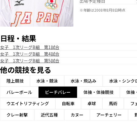
出場予定種目
※年齢は2008年8月8日時点
日程・結果
女子 1次リーグB組 第1試合
女子 1次リーグB組 第4試合
女子 1次リーグB組 第5試合
他の競技を見る
陸上競技
水泳・競泳
水泳・飛込み
水泳・シンク
バレーボール
ビーチバレー
体操・体操競技
体操
ウエイトリフティング
自転車
卓球
馬術
フ
クレー射撃
近代五種
カヌー
アーチェリー