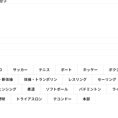
女子
ロ
サッカー
テニス
ボート
ホッケー
ボク
・新体操
体操・トランポリン
レスリング
セーリング
ェンシング
柔道
ソフトボール
バドミントン
ラ
野球
トライアスロン
テコンドー
本部