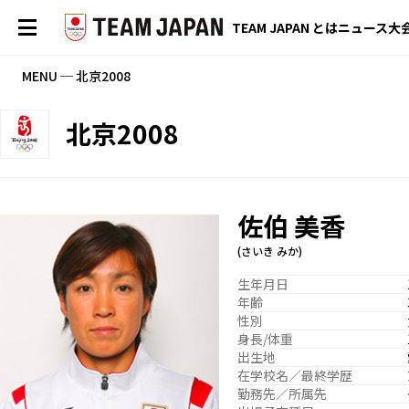
TEAM JAPAN とは
ニュース
大
MENU ─ 北京2008
北京2008
佐伯 美香
(さいき みか)
生年月日
年齢
性別
身長/体重
出生地
在学校名／最終学歴
勤務先／所属先