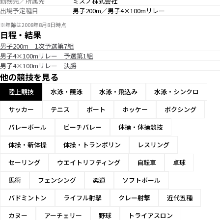
勤務先／所属先
ミズノ株式会社
出場予定種目
男子200m／男子4×100mリレー
※年齢は2008年8月8日時点
日程・結果
男子200m 1次予選第7組
男子4×100mリレー 予選第1組
男子4×100mリレー 決勝
他の競技を見る
陸上競技
水泳・競泳
水泳・飛込み
水泳・シンクロ
サッカー
テニス
ボート
ホッケー
ボクシング
バレーボール
ビーチバレー
体操・体操競技
体操・新体操
体操・トランポリン
レスリング
セーリング
ウエイトリフティング
自転車
卓球
馬術
フェンシング
柔道
ソフトボール
バドミントン
ライフル射撃
クレー射撃
近代五種
カヌー
アーチェリー
野球
トライアスロン