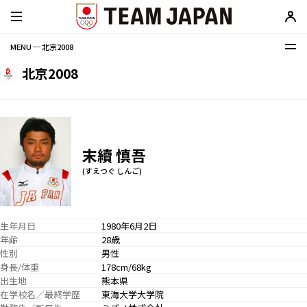
MENU ─ 北京2008
北京2008
末續 慎吾
(すえつぐ しんご)
生年月日
1980年6月2日
年齢
28歳
性別
男性
身長/体重
178cm/68kg
出生地
熊本県
在学校名／最終学歴
東海大学大学院