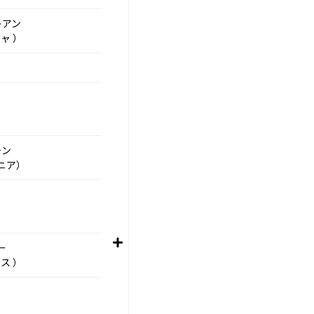
キアン
ャ ）
チン
ニア）
ー
ス ）