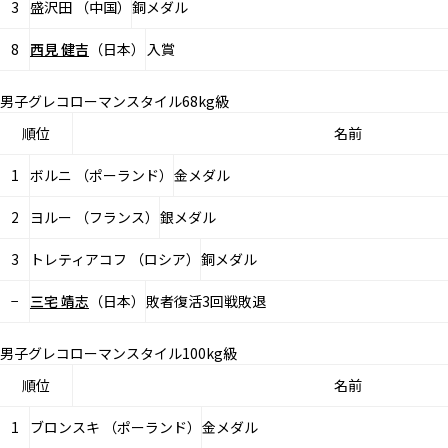
3
盛沢田 （中国）
銅メダル
8
西見 健吉
（日本）
入賞
男子グレコローマンスタイル68kg級
順位
名前
1
ボルニ （ポーランド）
金メダル
2
ヨルー （フランス）
銀メダル
3
トレティアコフ （ロシア）
銅メダル
−
三宅 靖志
（日本）
敗者復活3回戦敗退
男子グレコローマンスタイル100kg級
順位
名前
1
ブロンスキ （ポーランド）
金メダル