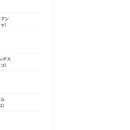
キアン
シャ）
ンデス
シコ）
グル
コ）