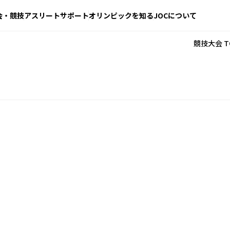
会・競技
アスリートサポート
オリンピックを知る
JOCについて
競技大会 T