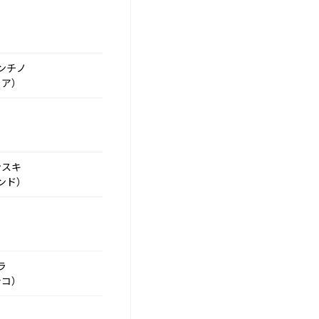
ンチノ
リア）
ンスキ
ンド）
ラ
シコ）