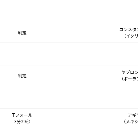
コンスタ
判定
（イタ
ヤブロ
判定
（ポーラ
Tフォール
アギ
3分29秒
（メキ