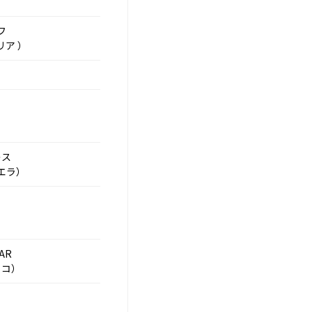
フ
リア ）
レス
エラ）
AR
ッコ）