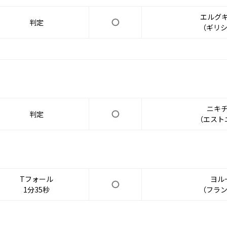
エルグ
判定
（ギリシ
ニキ
判定
（エスト
Tフォール
ヨル
1分35秒
（フラン