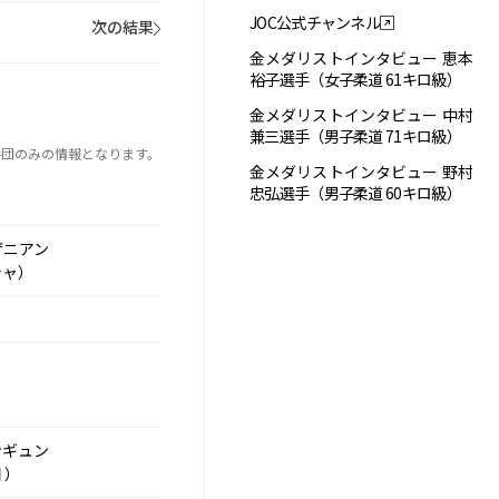
JOC公式チャンネル
次の結果
金メダリストインタビュー 恵本
裕子選手（女子柔道 61キロ級）
金メダリストインタビュー 中村
兼三選手（男子柔道 71キロ級）
手団のみの情報となります。
金メダリストインタビュー 野村
忠弘選手（男子柔道 60キロ級）
ザニアン
シャ）
ンギュン
 ）