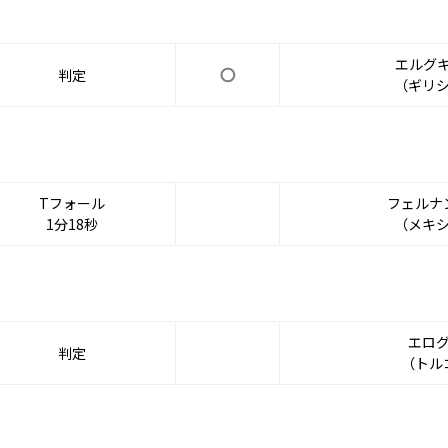
エルグ
判定
（ギリ
Tフォール
フェルナ
1分18秒
（メキ
エロ
判定
（トル