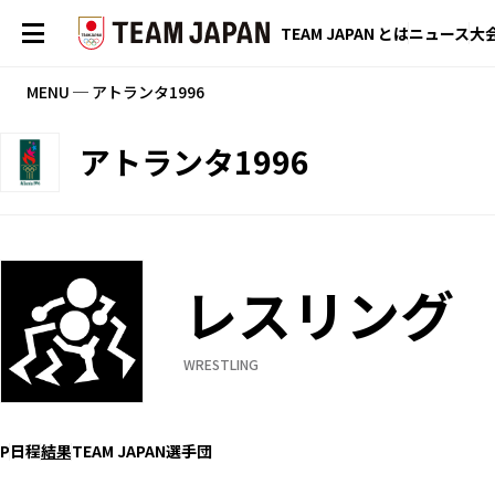
TEAM JAPAN とは
ニュース
大
MENU ─ アトランタ1996
アトランタ1996
レスリング
WRESTLING
P
日程
結果
TEAM JAPAN選手団