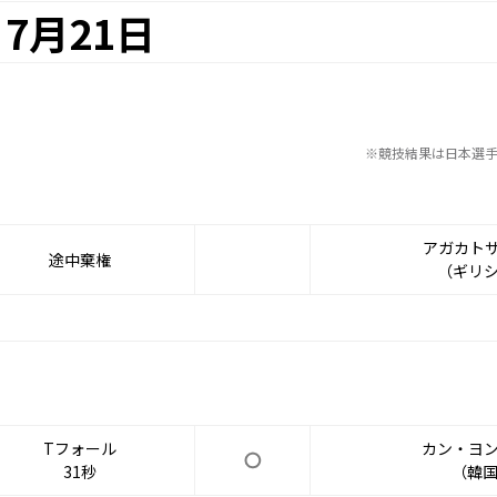
7月21日
※競技結果は日本選
アガカト
途中棄権
（ギリ
Tフォール
カン・ヨ
31秒
（韓国