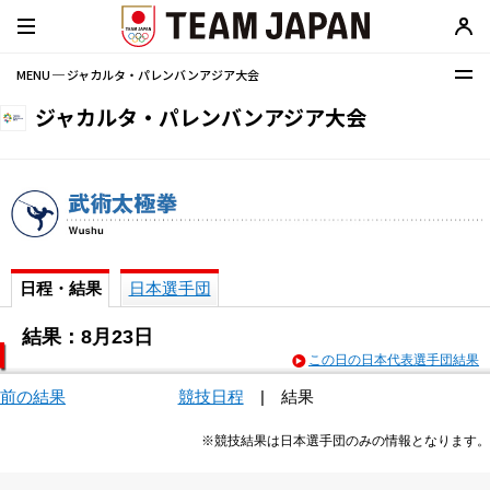
MENU ─ ジャカルタ・パレンバンアジア大会
ジャカルタ・パレンバンアジア大会
日程・結果
日本選手団
結果：8月23日
この日の日本代表選手団結果
前の結果
競技日程
|
結果
※競技結果は日本選手団のみの情報となります。