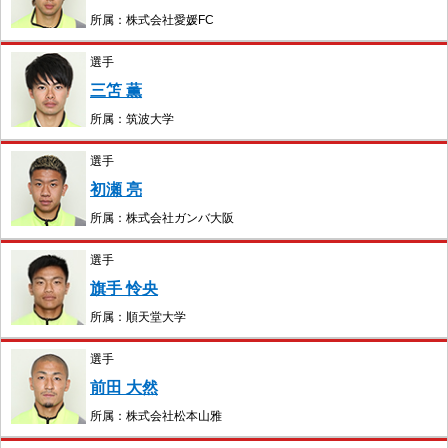
所属：株式会社愛媛FC
選手
三笘 薫
所属：筑波大学
選手
初瀬 亮
所属：株式会社ガンバ大阪
選手
旗手 怜央
所属：順天堂大学
選手
前田 大然
所属：株式会社松本山雅