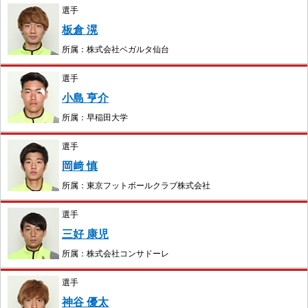
選手
板倉 滉
所属：株式会社ベガルタ仙台
選手
小島 亨介
所属：早稲田大学
選手
岡﨑 慎
所属：東京フットボールクラブ株式会社
選手
三好 康児
所属：株式会社コンサドーレ
選手
神谷 優太