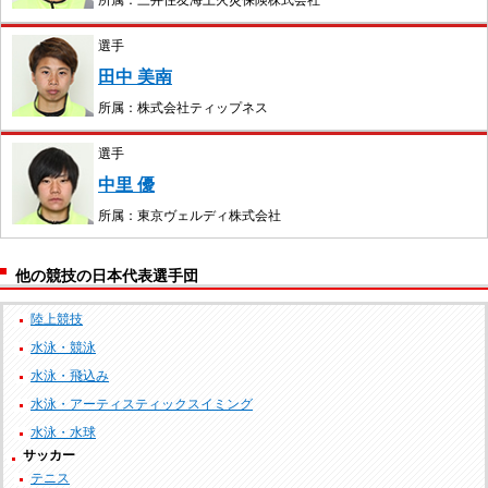
所属：三井住友海上火災保険株式会社
選手
田中 美南
所属：株式会社ティップネス
選手
中里 優
所属：東京ヴェルディ株式会社
他の競技の日本代表選手団
陸上競技
水泳・競泳
水泳・飛込み
水泳・アーティスティックスイミング
水泳・水球
サッカー
テニス