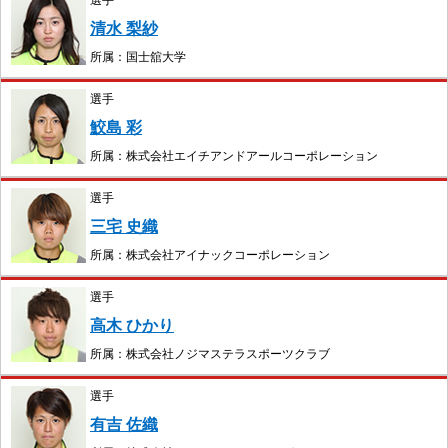
選手
清水 梨紗
所属：国士舘大学
選手
鮫島 彩
所属：株式会社エイチアンドアールコーポレーション
選手
三宅 史織
所属：株式会社アイナックコーポレーション
選手
高木 ひかり
所属：株式会社ノジマステラスポーツクラブ
選手
有吉 佐織