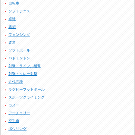
自転車
ソフトテニス
卓球
馬術
フェンシング
柔道
ソフトボール
バドミントン
射撃・ライフル射撃
射撃・クレー射撃
近代五種
ラグビーフットボール
スポーツクライミング
カヌー
アーチェリー
空手道
ボウリング