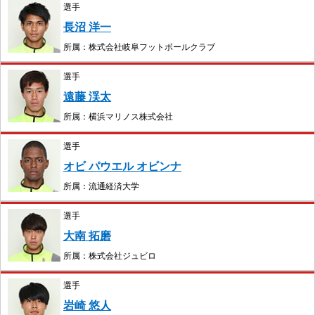
選手
長沼 洋一
所属：株式会社岐阜フットボールクラブ
選手
遠藤 渓太
所属：横浜マリノス株式会社
選手
オビ パウエル オビンナ
所属：流通経済大学
選手
大南 拓磨
所属：株式会社ジュビロ
選手
岩崎 悠人