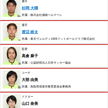
選手
杉岡 大暉
所属：株式会社湘南ベルマーレ
選手
渡辺 皓太
所属：東京ヴェルディ1969フットボールクラブ株式会社
監督
高倉 麻子
所属：公益財団法人日本サッカー協会
コーチ
大部 由美
所属：鳥取県境港市教育委員会事務局
ドクター
山口 奈美