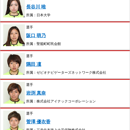
長谷川 唯
所属：日本大学
選手
阪口 萌乃
所属：聖籠町町民会館
選手
隅田 凜
所属：ゼビオナビゲーターズネットワーク株式会社
選手
岩渕 真奈
所属：株式会社アイナックコーポレーション
選手
菅澤 優衣香