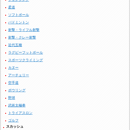
柔道
ソフトボール
バドミントン
射撃・ライフル射撃
射撃・クレー射撃
近代五種
ラグビーフットボール
スポーツクライミング
カヌー
アーチェリー
空手道
ボウリング
野球
武術太極拳
トライアスロン
ゴルフ
スカッシュ