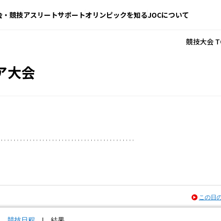
会・競技
アスリートサポート
オリンピックを知る
JOCについて
競技大会 T
ア大会
この日
競技日程
|
結果