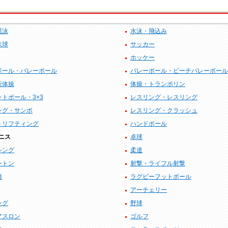
競泳
水泳・飛込み
水球
サッカー
ホッケー
ボール・バレーボール
バレーボール・ビーチバレーボール
新体操
体操・トランポリン
トボール・3×3
レスリング・レスリング
ング・サンボ
レスリング・クラッシュ
トリフティング
ハンドボール
ニス
卓球
シング
柔道
ントン
射撃・ライフル射撃
種
ラグビーフットボール
アーチェリー
ング
野球
アスロン
ゴルフ