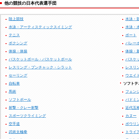
他の競技の日本代表選手団
陸上競技
水泳・
水泳・アーティスティックスイミング
水泳・
テニス
ボート
ボクシング
バレー
体操・体操
体操・
バスケットボール・バスケットボール
バスケッ
レスリング・プンチャック・シラット
レスリ
セーリング
ウエイ
自転車
ソフトテ
馬術
フェン
ソフトボール
バドミ
射撃・クレー射撃
近代五
スポーツクライミング
カヌー
空手道
ボウリ
武術太極拳
トライ