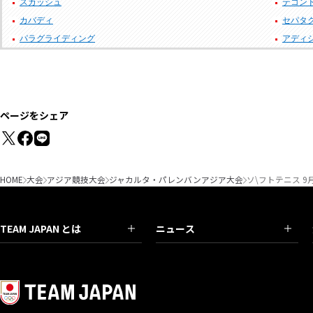
スカッシュ
テコン
カバディ
セパタ
パラグライディング
アディ
ページをシェア
HOME
大会
アジア競技大会
ジャカルタ・パレンバンアジア大会
ソ\フトテニス 9
TEAM JAPAN とは
ニュース