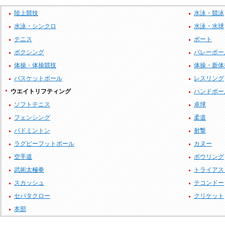
陸上競技
水泳・競泳
水泳・シンクロ
水泳・水球
テニス
ボート
ボクシング
バレーボー
体操・体操競技
体操・新体
バスケットボール
レスリング
ウエイトリフティング
ハンドボー
ソフトテニス
卓球
フェンシング
柔道
バドミントン
射撃
ラグビーフットボール
カヌー
空手道
ボウリング
武術太極拳
トライアス
スカッシュ
テコンドー
セパタクロー
クリケット
本部