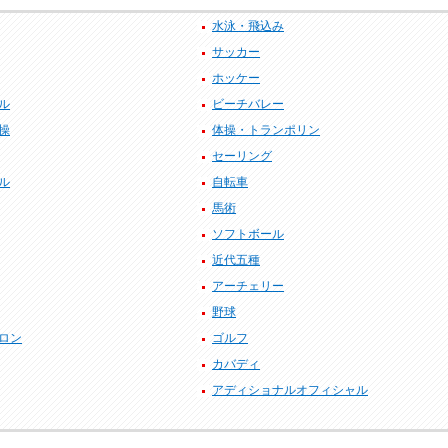
水泳・飛込み
サッカー
ホッケー
ル
ビーチバレー
操
体操・トランポリン
セーリング
ル
自転車
馬術
ソフトボール
近代五種
アーチェリー
野球
ロン
ゴルフ
カバディ
アディショナルオフィシャル