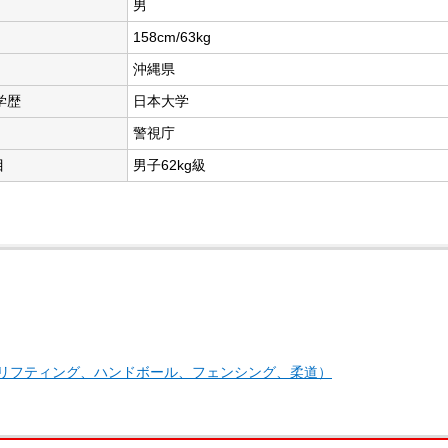
男
158cm/63kg
沖縄県
学歴
日本大学
警視庁
目
男子62kg級
リフティング、ハンドボール、フェンシング、柔道）