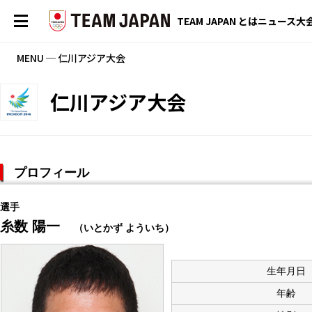
TEAM JAPAN とは
ニュース
大
MENU ─ 仁川アジア大会
仁川アジア大会
プロフィール
選手
糸数 陽一
（いとかず よういち）
生年月日
年齢