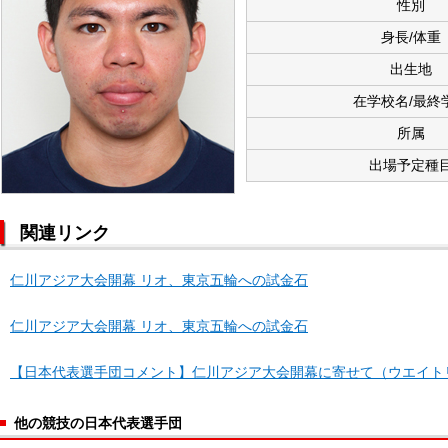
性別
身長/体重
出生地
在学校名/最終
所属
出場予定種
関連リンク
仁川アジア大会開幕 リオ、東京五輪への試金石
仁川アジア大会開幕 リオ、東京五輪への試金石
【日本代表選手団コメント】仁川アジア大会開幕に寄せて（ウエイト
他の競技の日本代表選手団