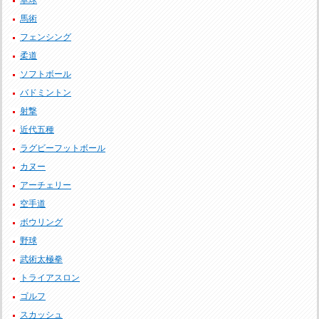
卓球
馬術
フェンシング
柔道
ソフトボール
バドミントン
射撃
近代五種
ラグビーフットボール
カヌー
アーチェリー
空手道
ボウリング
野球
武術太極拳
トライアスロン
ゴルフ
スカッシュ