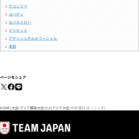
テコンドー
カバディ
セパタクロー
クリケット
アディショナルオフィシャル
本部
ページをシェア
HOME
大会
アジア競技大会
仁川アジア大会
今井 信行 (セーリング)