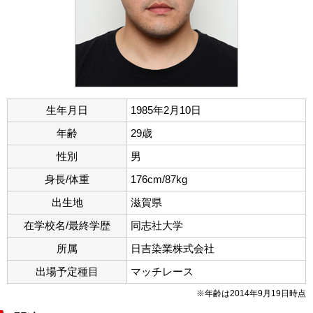
生年月日
1985年2月10日
年齢
29歳
性別
男
身長/体重
176cm/87kg
出生地
滋賀県
在学校名/最終学歴
同志社大学
所属
日吉染業株式会社
出場予定種目
マッチレース
※年齢は2014年9月19日時点