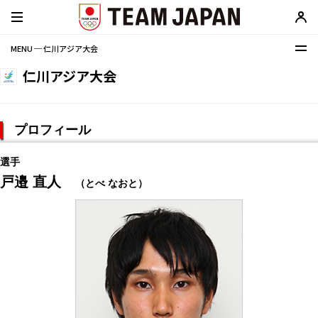
MENU ─ 仁川アジア大会
仁川アジア大会
プロフィール
選手
戸邉 直人
（とべ なおと）