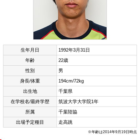
生年月日
1992年3月31日
年齢
22歳
性別
男
身長/体重
194cm/72kg
出生地
千葉県
在学校名/最終学歴
筑波大学大学院1年
所属
千葉陸協
出場予定種目
走高跳
※年齢は2014年9月19日時点