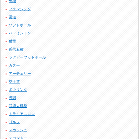
馬術
フェンシング
柔道
ソフトボール
バドミントン
射撃
近代五種
ラグビーフットボール
カヌー
アーチェリー
空手道
ボウリング
野球
武術太極拳
トライアスロン
ゴルフ
スカッシュ
テコンドー