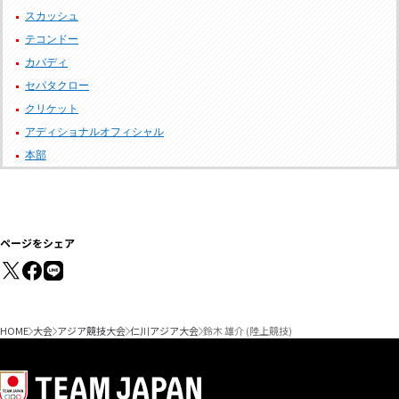
スカッシュ
テコンドー
カバディ
セパタクロー
クリケット
アディショナルオフィシャル
本部
ページをシェア
HOME
大会
アジア競技大会
仁川アジア大会
鈴木 雄介 (陸上競技)