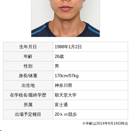
生年月日
1988年1月2日
年齢
26歳
性別
男
身長/体重
170cm/57kg
出生地
神奈川県
在学校名/最終学歴
順天堂大学
所属
富士通
出場予定種目
20ｋｍ競歩
※年齢は2014年9月19日時点