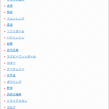
卓球
馬術
フェンシング
柔道
ソフトボール
バドミントン
射撃
近代五種
ラグビーフットボール
カヌー
アーチェリー
空手道
ボウリング
野球
武術太極拳
トライアスロン
ゴルフ