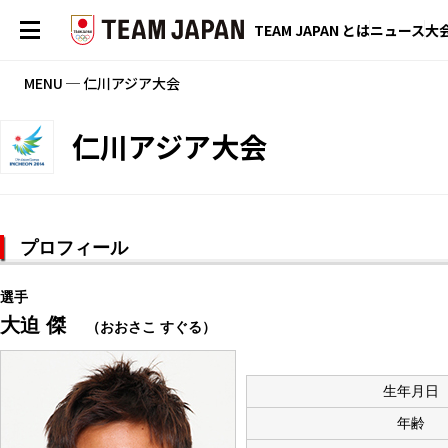
TEAM JAPAN とは
ニュース
大
MENU ─ 仁川アジア大会
仁川アジア大会
プロフィール
選手
大迫 傑
（おおさこ すぐる）
生年月日
年齢