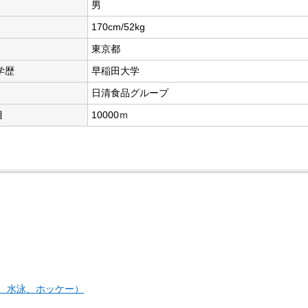
男
170cm/52kg
東京都
学歴
早稲田大学
日清食品グループ
目
10000ｍ
、水泳、ホッケー）