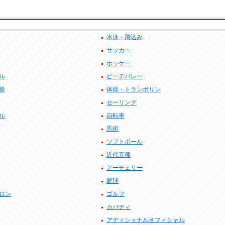
水泳・飛込み
サッカー
ホッケー
ル
ビーチバレー
操
体操・トランポリン
セーリング
ル
自転車
馬術
ソフトボール
近代五種
アーチェリー
野球
ロン
ゴルフ
カバディ
アディショナルオフィシャル