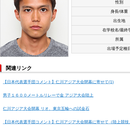
性別
身長/体重
出生地
在学校名/最終
所属
出場予定種
関連リンク
【日本代表選手団コメント】仁川アジア大会閉幕に寄せて(1)
男子１６００メートルリレーで金 アジア大会陸上
仁川アジア大会開幕 リオ、東京五輪への試金石
【日本代表選手団コメント】仁川アジア大会開幕に寄せて（陸上競技