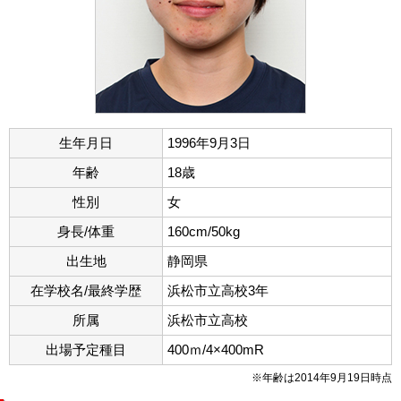
生年月日
1996年9月3日
年齢
18歳
性別
女
身長/体重
160cm/50kg
出生地
静岡県
在学校名/最終学歴
浜松市立高校3年
所属
浜松市立高校
出場予定種目
400ｍ/4×400mR
※年齢は2014年9月19日時点