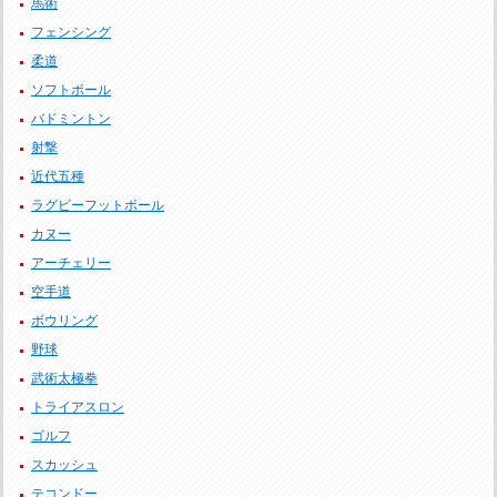
馬術
フェンシング
柔道
ソフトボール
バドミントン
射撃
近代五種
ラグビーフットボール
カヌー
アーチェリー
空手道
ボウリング
野球
武術太極拳
トライアスロン
ゴルフ
スカッシュ
テコンドー