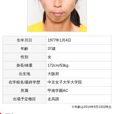
生年月日
1977年1月4日
年齢
37歳
性別
女
身長/体重
172cm/53kg
出生地
大阪府
在学校名/最終学歴
中京女子大学大学院
所属
甲南学園AC
出場予定種目
走高跳
※年齢は2014年9月19日時点