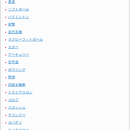
柔道
ソフトボール
バドミントン
射撃
近代五種
ラグビーフットボール
カヌー
アーチェリー
空手道
ボウリング
野球
武術太極拳
トライアスロン
ゴルフ
スカッシュ
テコンドー
カバディ